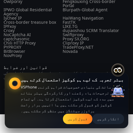
Owlporxy
Fengkouxing Cross-border
Portal
IPWO Global Residential
Blurpath-Global Agent
Agency
Iychee IP
HaiWang Navigation
Cross-border treasure box
FastTK
IPFxoy
LIKE.TG
Croxy
dujiaoshou SCRM Translator
NoCaptcha AI
Swiftproxy
captchasonic
Proxy SX.ORG
Chili HTTP Proxy
Cliproxy IP
PYPROXY
TradeProxy.NET
BitBrowser
Novada
NovProxy
قوانین اور ضوابط
ہمارے بارے
صارف کا
خریداری کا
رازداری کی
میں
معاہدہ
معاہدہ
پالیسی
بہتر تجربہ کے لیے ہم کوکیز استعمال کرتے ہیں
VSPhone ویب سائٹ کی بنیادی خصوصیات فراہم کرنے،
آپ کی ترجیحات یاد رکھنے اور کارکردگی بہتر بنانے
میں مدد کے لیے کوکیز استعمال کرتا ہے۔ آپ تمام
Copyright© 2024-2026 CLOUDFORGE SOLUTIONS PTE.LTD. All right
reserved. All right reserved.
کوکیز کو قبول کر سکتے ہیں یا انہیں براہِ راست
براوزر سیٹنگز میں منظم کر سکتے ہیں۔
انکار کریں
قبول کریں