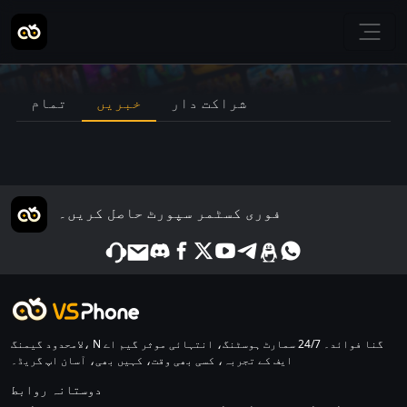
شراکت دار
خبریں
تمام
فوری کسٹمر سپورٹ حاصل کریں۔
لامحدود گیمنگ، N گنا فوائد۔ 24/7 سمارٹ ہوسٹنگ، انتہائی موثر گیم اے
ایف کے تجربہ، کسی بھی وقت، کہیں بھی، آسان اپ گریڈ۔
دوستانہ روابط