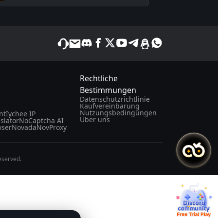
Rechtliche
Bestimmungen
Datenschutzrichtlinie
Kaufvereinbarung
Nutzungsbedingungen
nt
Iychee IP
Über uns
slator
NoCaptcha AI
wser
Novada
NovProxy
eserved.