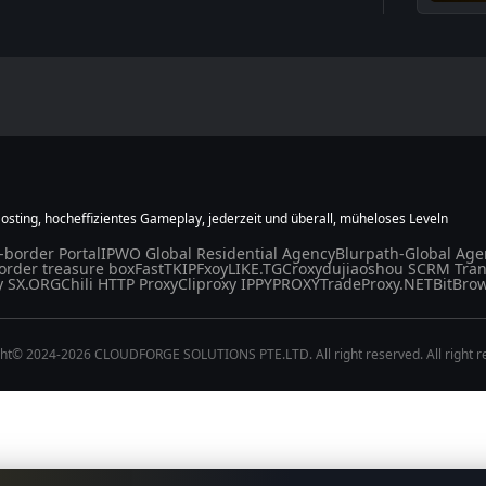
osting, hocheffizientes Gameplay, jederzeit und überall, müheloses Leveln
-border Portal
IPWO Global Residential Agency
Blurpath-Global Age
order treasure box
FastTK
IPFxoy
LIKE.TG
Croxy
dujiaoshou SCRM Tran
y SX.ORG
Chili HTTP Proxy
Cliproxy IP
PYPROXY
TradeProxy.NET
BitBro
ht© 2024-2026 CLOUDFORGE SOLUTIONS PTE.LTD. All right reserved. All right r