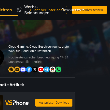
Werbe-
ichten
Resources
Client herunterladen
Kostenlos testen
Belohnungen
Cloud-Gaming, Cloud-Beschleunigung, erste
Wahl für Cloud-Multi-Instanzen
Hochleistungsrechenbeschleunigung / 7×24
Stunden stabiler Betrieb
dte Artikel:
Kostenloser Download