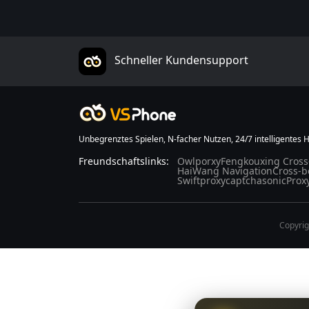
Schneller Kundensupport
Unbegrenztes Spielen, N-facher Nutzen, 24/7 intelligentes H
Freundschaftslinks:
Owlporxy
Fengkouxing Cross
HaiWang Navigation
Cross-b
Swiftproxy
captchasonic
Prox
Copyrig