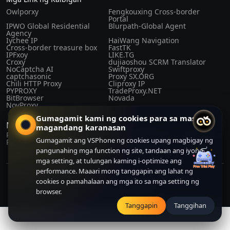
Owlporxy
Fengkouxing Cross-border
Portal
IPWO Global Residential
Blurpath-Global Agent
Agency
Iychee IP
HaiWang Navigation
Cross-border treasure box
FastTK
IPFxoy
LIKE.TG
Croxy
dujiaoshou SCRM Translator
NoCaptcha AI
Swiftproxy
captchasonic
Proxy SX.ORG
Chili HTTP Proxy
Cliproxy IP
PYPROXY
TradeProxy.NET
BitBrowser
Novada
NovProxy
Gumagamit kami ng cookies para sa mas
Mga Batas at Regulasyon
magandang karanasan
Patakaran sa
Kasunduan sa
Kasunduan ng
Tungkol sa
Gumagamit ang VSPhone ng cookies upang magbigay ng
Pagkapribado
Pagbili
Gumagamit
Amin
pangunahing mga function ng site, tandaan ang iyong
mga setting, at tulungan kaming i-optimize ang
performance. Maaari mong tanggapin ang lahat ng
Copyright© 2024-2026 CLOUDFORGE SOLUTIONS PTE.LTD. All right
cookies o pamahalaan ang mga ito sa mga setting ng
reserved. All right reserved.
browser.
Tanggapin
Tanggihan