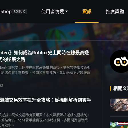
SShop
使用者情境
資訊
推廣獎勵
ROBUX
Garden》如何成為Roblox史上同時在線最高遊
代的逆襲之路
Garden》躍居史上同時在線最高遊戲的背後，探討雲遊戲技術如
介紹透過雲手機掛機、多開等實用技巧，幫助玩家更好體驗這
33
相關文
可夢遊戲交易效率提升全攻略：從機制解析到雲手
可夢類遊戲中高效交易稀有寶可夢？本文深度解析遊戲交易機制，
並結合VSPhone雲手機實現24小時掛機、多開刷資源等策
交易效率。