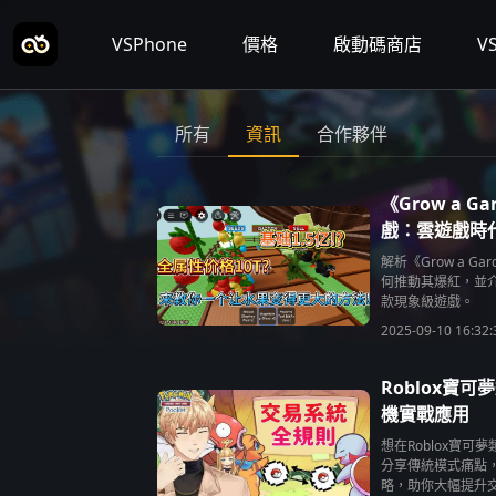
VSPhone
價格
啟動碼商店
V
所有
資訊
合作夥伴
《Grow a 
戲：雲遊戲時
解析《Grow a 
何推動其爆紅，並
款現象級遊戲。
2025-09-10 16:32:
Roblox寶
機實戰應用
想在Roblox寶
分享傳統模式痛點，
略，助你大幅提升