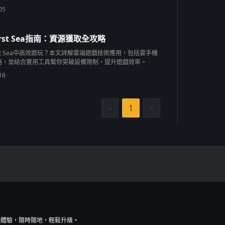
05
s First Sea指南：資源獲取全攻略
s First Sea中高效遊玩？本文詳解雲端遊戲技術應用，包括雲手機
略，並結合實用工具幫你突破設備限制，提升遊戲效率。
16
«
1
»
機體驗，隨時隨地，輕鬆升級。