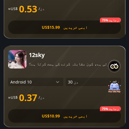
0.53
/دن
≈US$
75% رعایت
ابھی خریدیں
US$15.99
12sky
میں رقص کرتی ہے، کون مقابلہ کرنے کی ہمت کرتا ہے؟
0.37
/دن
≈US$
75% رعایت
ابھی خریدیں
US$10.99