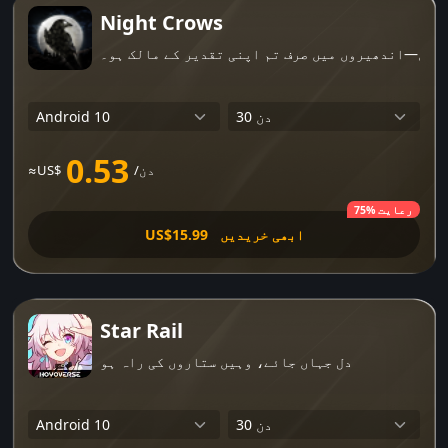
Night Crows
ے ہیں—اندھیروں میں صرف تم اپنی تقدیر کے مالک ہو۔
0.53
/دن
≈US$
75% رعایت
ابھی خریدیں
US$15.99
Star Rail
دل جہاں جائے، وہیں ستاروں کی راہ ہو