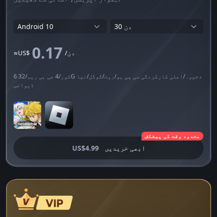
0.17
/دن
≈US$
6 کور/4 جی بی ریم/32G ذخیرہ/اعلیٰ کارکردگی سی پی یو/روٹ/گوگل/نیا
ڈیوائس
محدود وقت کی پیشکش
ابھی خریدیں
US$4.99