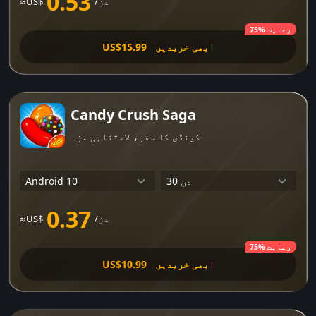
0.53
/دن
≈US$
75% رعایت
ابھی خریدیں
US$15.99
Candy Crush Saga
کینڈی کا سفر، لامتناہی مزہ
0.37
/دن
≈US$
75% رعایت
ابھی خریدیں
US$10.99