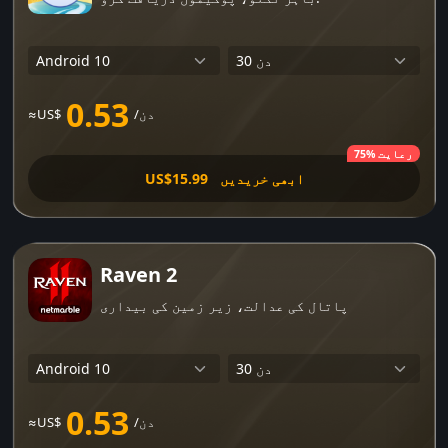
0.53
/دن
≈US$
75% رعایت
ابھی خریدیں
US$15.99
Raven 2
پاتال کی عدالت، زیر زمین کی بیداری
0.53
/دن
≈US$