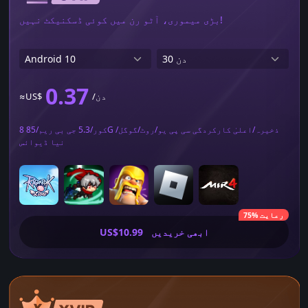
بڑی میموری، آٹو رن میں کوئی ڈسکنیکٹ نہیں!
0.37
/دن
≈US$
8 کور/5.3 جی بی ریم/85G ذخیرہ/اعلیٰ کارکردگی سی پی یو/روٹ/گوگل/
نیا ڈیوائس
75% رعایت
ابھی خریدیں
US$10.99