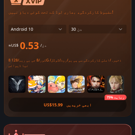
مضبوط کارکردگی، بھاری لوڈ کے تحت کوئی دباؤ نہیں!
0.53
/دن
≈US$
8 کور/8 جی بی ریم/128G ذخیرہ/اعلیٰ کارکردگی سی پی یو/روٹ/گوگل/
نیا ڈیوائس
75% رعایت
ابھی خریدیں
US$15.99