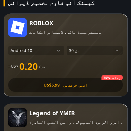
گیمنگ آٹو فارم مخصوص ڈیوائس
ROBLOX
تخلیقی سینڈ باکس، لامتناہی امکانات
0.20
/دن
≈US$
75% رعایت
ابھی خریدیں
US$5.99
Legend of YMIR
امض، اغزو الوحوش المجهولة، واجمع القطع النادرة