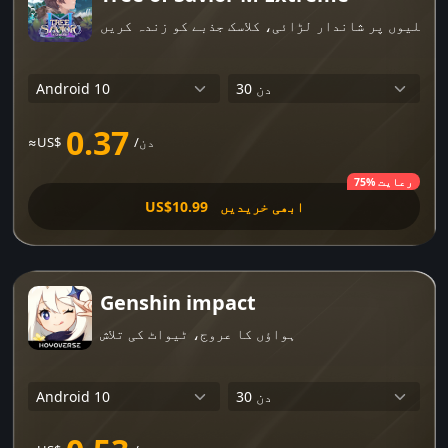
0.37
/دن
≈US$
75% رعایت
ابھی خریدیں
US$10.99
Genshin impact
ہواؤں کا عروج، ٹیواٹ کی تلاش