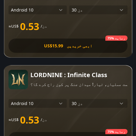
0.53
/دن
≈US$
75% رعایت
ابھی خریدیں
US$15.99
LORDNINE : Infinite Class
 حکمت عملیاں، تیار! میدان جنگ پر کون راج کرے گا؟
0.53
/دن
≈US$
75% رعایت