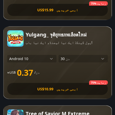
75% رعایت
ابھی خریدیں
US$15.99
Yulgang_ จุติยุทธภพเลือดใหม่
یول گینگ: ایک نیا لیجنڈ، ایک نیا باب!
0.37
/دن
≈US$
75% رعایت
ابھی خریدیں
US$10.99
Tree of Savior M Extreme