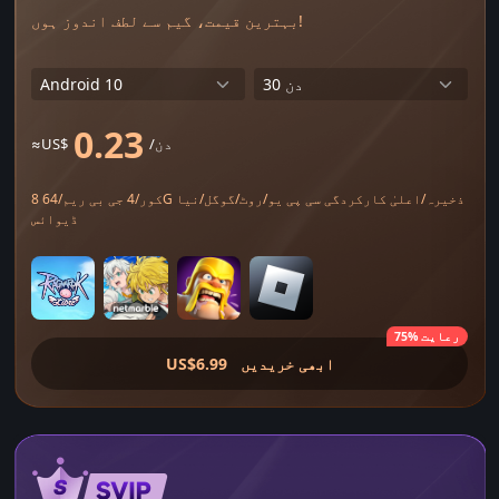
بہترین قیمت، گیم سے لطف اندوز ہوں!
0.23
/دن
≈US$
8 کور/4 جی بی ریم/64G ذخیرہ/اعلیٰ کارکردگی سی پی یو/روٹ/گوگل/نیا
ڈیوائس
75% رعایت
ابھی خریدیں
US$6.99