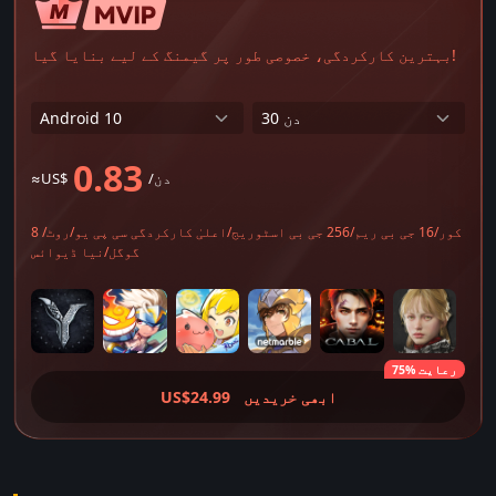
بہترین کارکردگی، خصوصی طور پر گیمنگ کے لیے بنایا گیا!
0.83
/دن
≈US$
8 کور/16 جی بی ریم/256 جی بی اسٹوریج/اعلیٰ کارکردگی سی پی یو/روٹ/
گوگل/نیا ڈیوائس
75% رعایت
ابھی خریدیں
US$24.99