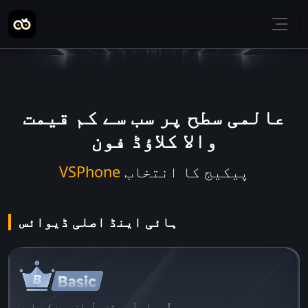
عالمی سطح پر سب سے کم قیمت
والا کلاؤڈ فون
پیکیج کا انتخاب
VSPhone
ہائی اینڈ اصلی ڈیوائس
ہموار آپریشن، آسانی سے کھیلیں!