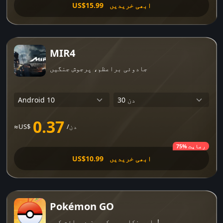
ابھی خریدیں
US$15.99
MIR4
جادوئی براعظم، پرجوش جنگیں
0.37
/دن
≈US$
75% رعایت
ابھی خریدیں
US$10.99
Pokémon GO
باہر نکلو، پوکیمون دریافت کرو!