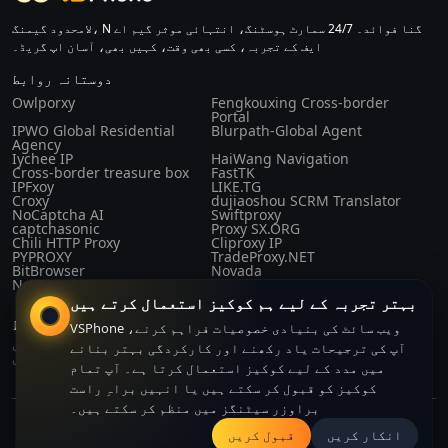
لامحدود گیمنگ، N گنا فوائد۔ 24/7 سمارٹ ہوسٹنگ، انتہائی موثر گیم اے
ایف کے تجربہ، کسی بھی وقت، کہیں بھی، آسان اپ گریڈ۔
دوستانہ روابط
Owlporxy
Fengkouxing Cross-border
Portal
IPWO Global Residential
Blurpath-Global Agent
Agency
Iychee IP
HaiWang Navigation
Cross-border treasure box
FastTK
IPFxoy
LIKE.TG
Croxy
dujiaoshou SCRM Translator
NoCaptcha AI
Swiftproxy
captchasonic
Proxy SX.ORG
Chili HTTP Proxy
Cliproxy IP
PYPROXY
TradeProxy.NET
BitBrowser
Novada
NovProxy
بہتر تجربہ کے لیے ہم کوکیز استعمال کرتے ہیں
قوانین اور ضوابط
VSPhone ویب سائٹ کی بنیادی خصوصیات فراہم کرنے،
ہمارے بارے
صارف کا
خریداری کا
رازداری کی
آپ کی ترجیحات یاد رکھنے اور کارکردگی بہتر بنانے
میں
معاہدہ
معاہدہ
پالیسی
میں مدد کے لیے کوکیز استعمال کرتا ہے۔ آپ تمام
کوکیز کو قبول کر سکتے ہیں یا انہیں براہِ راست
براوزر سیٹنگز میں منظم کر سکتے ہیں۔
Copyright© 2024-2026 CLOUDFORGE SOLUTIONS PTE.LTD. All right
انکار کریں
قبول کریں