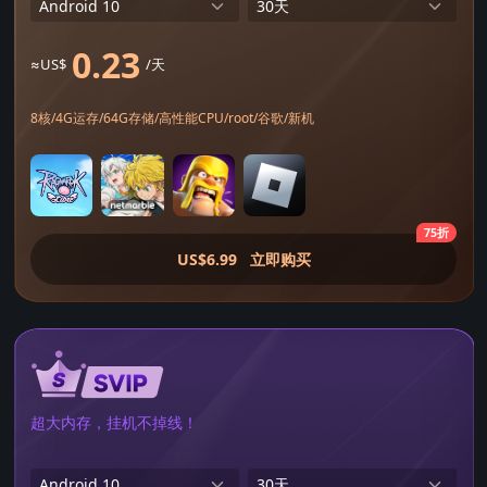
0.23
≈US$
/天
8核/4G运存/64G存储/高性能CPU/root/谷歌/新机
75折
US$6.99
立即购买
超大内存，挂机不掉线！