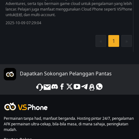
Adventures, serta tips bermain game cloud untuk pengalaman yang lebih
lancar. Pelajari juga manfaat menggunakan Cloud Phone seperti VSPhone
untuk挂机 dan multi-account.
2025-10-09 07:29:04
«
1
»
Dapatkan Sokongan Pelanggan Pantas
Permainan tanpa had, manfaat berganda. Hosting pintar 24/7, pengalaman
AFK permainan ultra-cekap, bila-bila masa, di mana sahaja, peningkatan
mudah.