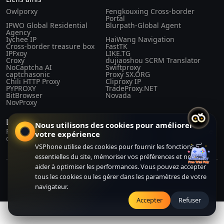
Owlporxy
Fengkouxing Cross-border
Portal
IPWO Global Residential
Blurpath-Global Agent
Agency
Iychee IP
HaiWang Navigation
Cross-border treasure box
FastTK
IPFxoy
LIKE.TG
Croxy
dujiaoshou SCRM Translator
NoCaptcha AI
Swiftproxy
captchasonic
Proxy SX.ORG
Chili HTTP Proxy
Cliproxy IP
PYPROXY
TradeProxy.NET
BitBrowser
Novada
NovProxy
Lois et règlements
Nous utilisons des cookies pour améliorer
Politique de
Accord
Conditions
À propos de
votre expérience
confidentialité
d'achat
d'utilisation
nous
VSPhone utilise des cookies pour fournir les fonctions
essentielles du site, mémoriser vos préférences et nous
aider à optimiser les performances. Vous pouvez accepter
Copyright© 2024-2026 CLOUDFORGE SOLUTIONS PTE.LTD. All right
tous les cookies ou les gérer dans les paramètres de votre
reserved. All right reserved.
navigateur.
Accepter
Refuser