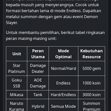
kepada musuh yang menyerangnya. Cocok untuk
formasi bertahan lama di mode Endless. Dapatkan
melalui summon dengan gem atau event Demon
Slayer.
Untuk membantu pemilihan, berikut tabel ringkasan
peran masing-masing unit:
Peran
Mode
Kebutuhan
Unit
Utama
Optimal
Resource
Star
Damage
Normal/Hard
5000 gem
Platinum
Dealer
Goku
AOE
Endless
1000 koin
SSB
Damage
Mikasa
Tank
Hard/Endless
3000 koin
Naruto
Summon
Hybrid
Semua Mode
Kurama
Premium