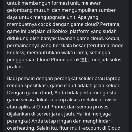
untuk membangun formasi unit, melawan
gelombang musuh, dan mengumpulkan sumber
daya untuk mengupgrade unit. Apa yang
membuatnya cocok dengan game cloud? Pertama,
game ini berjalan di Roblox, platform yang sudah
didukung oleh banyak layanan game cloud. Kedua,
permainannya yang berskala besar (terutama mode
Endless) membutuhkan waktu lama, sehingga
penggunaan Cloud Phone untuk挂机 menjadi solusi
praktis.
Bagi pemain dengan perangkat seluler atau laptop
rendah spesifikasi, game cloud adalah jalan keluar.
Dengan game cloud, Anda tidak perlu menginstal
game secara lokal—cukup akses melalui browser
atau aplikasi Cloud Phone, dan semua proses
dijalankan di server jarak jauh. Hal ini menjaga
perangkat Anda tetap ringan dan menghindari
overheating. Selain itu, fitur multi-account di Cloud