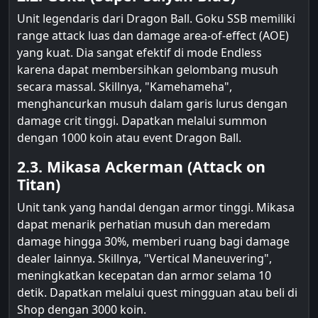
Unit legendaris dari Dragon Ball. Goku SSB memiliki
range attack luas dan damage area-of-effect (AOE)
yang kuat. Dia sangat efektif di mode Endless
karena dapat membersihkan gelombang musuh
secara massal. Skillnya, "Kamehameha",
menghancurkan musuh dalam garis lurus dengan
damage crit tinggi. Dapatkan melalui summon
dengan 1000 koin atau event Dragon Ball.
2.3. Mikasa Ackerman (Attack on
Titan)
Unit tank yang handal dengan armor tinggi. Mikasa
dapat menarik perhatian musuh dan meredam
damage hingga 30%, memberi ruang bagi damage
dealer lainnya. Skillnya, "Vertical Maneuvering",
meningkatkan kecepatan dan armor selama 10
detik. Dapatkan melalui quest mingguan atau beli di
Shop dengan 3000 koin.