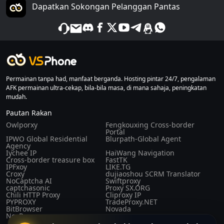
Dapatkan Sokongan Pelanggan Pantas
Permainan tanpa had, manfaat berganda. Hosting pintar 24/7, pengalaman
AFK permainan ultra-cekap, bila-bila masa, di mana sahaja, peningkatan
mudah.
Pautan Rakan
Owlporxy
Fengkouxing Cross-border
Portal
IPWO Global Residential
Blurpath-Global Agent
Agency
Iychee IP
HaiWang Navigation
Cross-border treasure box
FastTK
IPFxoy
LIKE.TG
Croxy
dujiaoshou SCRM Translator
NoCaptcha AI
Swiftproxy
captchasonic
Proxy SX.ORG
Chili HTTP Proxy
Cliproxy IP
PYPROXY
TradeProxy.NET
BitBrowser
Novada
NovProxy