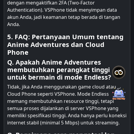
dengan mengaktifkan 2FA (Two-Factor
Authentication). VSPhone tidak menyimpan data
akun Anda, jadi keamanan tetap berada di tangan
Anda.
5. FAQ: Pertanyaan Umum tentang
Anime Adventures dan Cloud
Phone
Q. Apakah Anime Adventures
membutuhkan perangkat tinggi
untuk bermain di mode Endless?
Tidak, jika Anda menggunakan game cloud atau
Cloud Phone seperti VSPhone. Mode Endless
memang membutuhkan resource tinggi, tetapi
semua proses dijalankan di server VSPhone yang
memiliki spesifikasi tinggi. Anda hanya perlu koneksi
internet stabil (minimal 5 Mbps) untuk streaming.