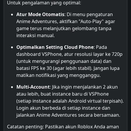
Untuk pengalaman yang optimal:
Atur Mode Otomatis
: Di menu pengaturan
Anime Adventures, aktifkan "Auto-Play" agar
game terus melanjutkan gelombang tanpa
interaksi manual.
Optimalkan Setting Cloud Phone
: Pada
dashboard VSPhone, atur resolusi layar ke 720p
(untuk mengurangi penggunaan data) dan
batasi FPS ke 30 (agar lebih stabil). Jangan lupa
matikan notifikasi yang mengganggu.
Multi-Account
: Jika ingin menjalankan 2 akun
atau lebih, buat instance baru di VSPhone
(setiap instance adalah Android virtual terpisah).
Login akun berbeda di setiap instance dan
jalankan Anime Adventures secara bersamaan.
Catatan penting: Pastikan akun Roblox Anda aman