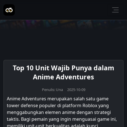
Top 10 Unit Wajib Punya dalam
Anime Adventures
Penulis: Una 2025-10-09
Anime Adventures merupakan salah satu game
tower defense populer di platform Roblox yang
menggabungkan elemen anime dengan strategi
taktis. Bagi pemain yang ingin menguasai game ini,
memiliki unit-unit berkualitas adalah kunci