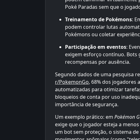
Poké Paradas sem que o jogador
Treinamento de Pokémons
: E
podem controlar lutas automat
Pokémons ou coletar experiênc
Participação em eventos
: Eve
exigem esforço contínuo. Bots
recompensas por ausência.
Segundo dados de uma pesquisa re
r/PokemonGo
, 68% dos jogadores 
automatizadas para otimizar tarefas
bloqueios de conta por uso inadeq
importância de segurança.
Um exemplo prático: em
Pokémon 
exige que o jogador esteja a menos
um bot sem proteção, o sistema de 
movimentos anômalos (como "telepo