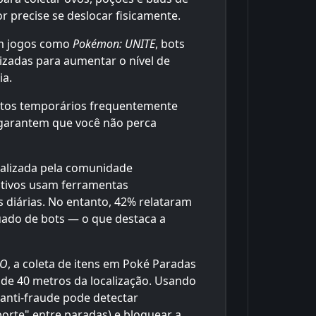
 precise se deslocar fisicamente.
m jogos como
Pokémon: UNITE
, bots
izadas para aumentar o nível de
ia.
ntos temporários frequentemente
 garantem que você não perca
alizada pela comunidade
ativos usam ferramentas
 diárias. No entanto, 42% relataram
uado de bots — o que destaca a
GO
, a coleta de itens em Poké Paradas
 de 40 metros da localização. Usando
anti-fraude pode detectar
rte" entre paradas) e bloquear a