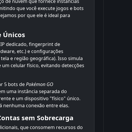
o de nuvem que fornece instâncias
rmitindo que você execute jogos e bots
ejamos por que ele é ideal para
e Únicos
P dedicado, fingerprint de
rdware, etc.) e configurações
tela e região geográfica). Isso simula
m celular físico, evitando detecções
ar 5 bots de
Pokémon GO
em uma instância separada do
nte e um dispositivo "físico" único.
ará nenhuma conexão entre elas.
 Contas sem Sobrecarga
dicionais, que consomem recursos do