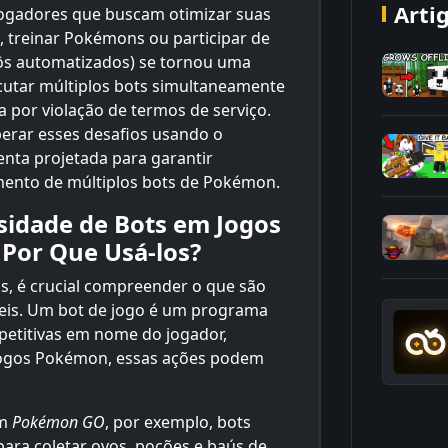
Arti
 jogadores que buscam otimizar suas
, treinar Pokémons ou participar de
bôs automatizados) se tornou uma
cutar múltiplos bots simultaneamente
a por violação de termos de serviço.
erar esses desafios usando o
nta projetada para garantir
mento de múltiplos bots de Pokémon.
sidade de Bots em Jogos
Por Que Usá-los?
s, é crucial compreender o que são
teis. Um bot de jogo é um programa
petitivas em nome do jogador,
 jogos Pokémon, essas ações podem
Em
Pokémon GO
, por exemplo, bots
ara coletar ovos, poções e baús de