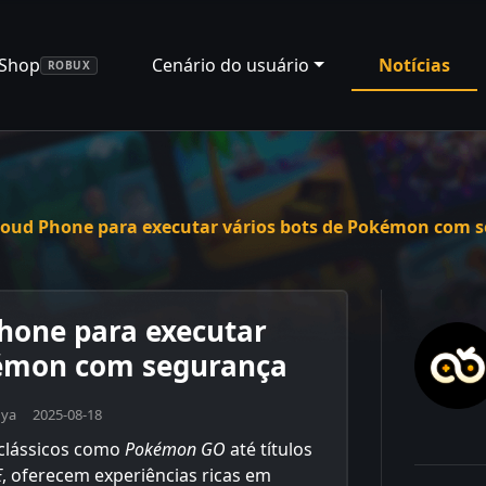
Shop
Cenário do usuário
Notícias
ROBUX
loud Phone para executar vários bots de Pokémon com 
hone para executar
kémon com segurança
Mya 2025-08-18
clássicos como
Pokémon GO
até títulos
E
, oferecem experiências ricas em