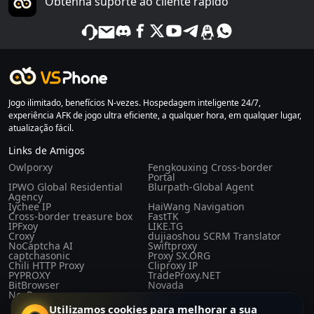
Obtenha suporte ao cliente rápido
Jogo ilimitado, benefícios N-vezes. Hospedagem inteligente 24/7,
experiência AFK de jogo ultra eficiente, a qualquer hora, em qualquer lugar,
atualização fácil.
Links de Amigos
Owlporxy
Fengkouxing Cross-border
Portal
IPWO Global Residential
Blurpath-Global Agent
Agency
Iychee IP
HaiWang Navigation
Cross-border treasure box
FastTK
IPFxoy
LIKE.TG
Croxy
dujiaoshou SCRM Translator
NoCaptcha AI
Swiftproxy
captchasonic
Proxy SX.ORG
Chili HTTP Proxy
Cliproxy IP
PYPROXY
TradeProxy.NET
BitBrowser
Novada
NovProxy
Utilizamos cookies para melhorar a sua