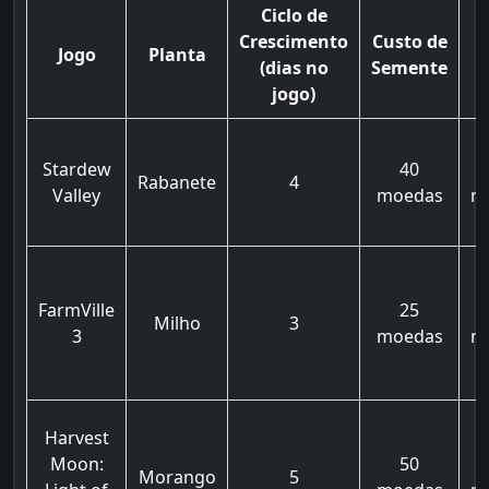
Ciclo de
Crescimento
Custo de
Jogo
Planta
(dias no
Semente
V
jogo)
Stardew
40
Rabanete
4
Valley
moedas
m
FarmVille
25
Milho
3
3
moedas
m
Harvest
Moon:
50
Morango
5