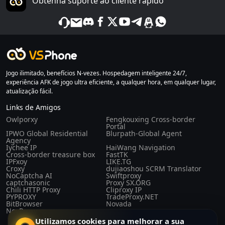
Obtenha suporte ao cliente rápido
Jogo ilimitado, benefícios N-vezes. Hospedagem inteligente 24/7,
experiência AFK de jogo ultra eficiente, a qualquer hora, em qualquer lugar,
atualização fácil.
Links de Amigos
Owlporxy
Fengkouxing Cross-border
Portal
IPWO Global Residential
Blurpath-Global Agent
Agency
Iychee IP
HaiWang Navigation
Cross-border treasure box
FastTK
IPFxoy
LIKE.TG
Croxy
dujiaoshou SCRM Translator
NoCaptcha AI
Swiftproxy
captchasonic
Proxy SX.ORG
Chili HTTP Proxy
Cliproxy IP
PYPROXY
TradeProxy.NET
BitBrowser
Novada
NovProxy
Utilizamos cookies para melhorar a sua