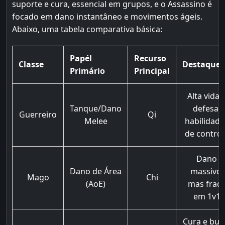
suporte e cura, essencial em grupos, e o Assassino é
focado em dano instantâneo e movimentos ágeis.
Abaixo, uma tabela comparativa básica:
Papél
Recurso
Classe
Destaque
Primário
Principal
Alta vida 
Tanque/Dano
defesa,
Guerreiro
Qi
Melee
habilidade
de control
Dano
Dano de Área
massivo,
Mago
Chi
(AoE)
mas frac
em 1v1
Cura e buff