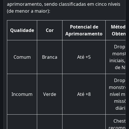
aprimoramento, sendo classificadas em cinco níveis
(de menor a maior):
Potencial de
Método
Qualidade
Cor
Aprimoramento
Obtenç
Drop 
monstr
Comum
Branca
Até +5
iniciais, 
de NP
Drop 
monstro
Incomum
Verde
Até +8
nível mé
missõ
diária
Chest 
recompe