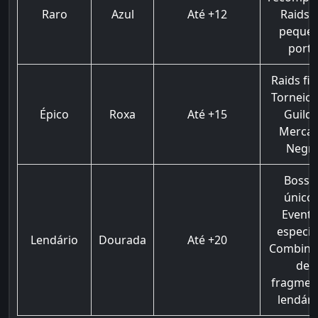
Raro
Azul
Até +12
Raids 
peque
porte
Raids fin
Torneios
Épico
Roxa
Até +15
Guilda
Merca
Negr
Bosse
únicos
Evento
especia
Lendário
Dourada
Até +20
Combina
de
fragmen
lendári