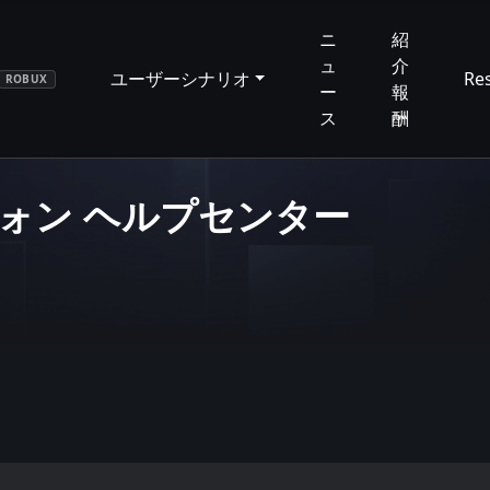
ニ
紹
ュ
介
ユーザーシナリオ
Re
ROBUX
ー
報
ス
酬
ドフォン ヘルプセンター