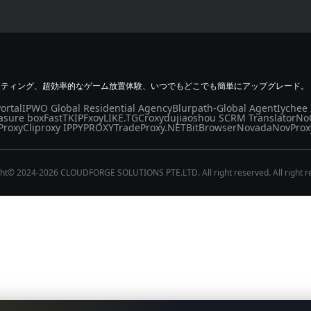
スティング、超効率的なゲーム放置体験、いつでもどこでも簡単にアップグレード。
ortal
IPWO Global Residential Agency
Blurpath-Global Agent
Iychee 
asure box
FastTK
IPFxoy
LIKE.TG
Croxy
dujiaoshou SCRM Translator
No
Proxy
Cliproxy IP
PYPROXY
TradeProxy.NET
BitBrowser
Novada
NovProx
ht© 2024-2026 CLOUDFORGE SOLUTIONS PTE.LTD. All right reserved. All right r