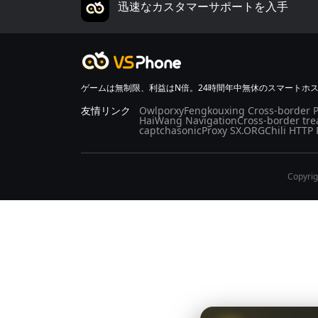
迅速なカスタマーサポートを入手
ゲームは無制限、利益はN倍。24時間年中無休のスマートホ
友情リンク
Owlporxy
Fengkouxing Cross-border P
HaiWang Navigation
Cross-border tre
captchasonic
Proxy SX.ORG
Chili HTTP 
Copyrig