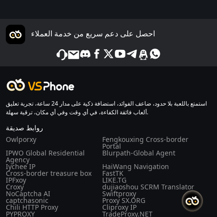
احصل على دعم سريع من خدمة العملاء
استمتع باللعبة بلا حدود، ضاعف الفوائد، استضافة ذكية على مدار 24 ساعة، تجربة تعليق
ألعاب فائقة الكفاءة، في أي وقت وفي أي مكان، ترقية سهلة.
روابط صديقة
Owlporxy
Fengkouxing Cross-border
Portal
IPWO Global Residential
Blurpath-Global Agent
Agency
Iychee IP
HaiWang Navigation
Cross-border treasure box
FastTK
IPFxoy
LIKE.TG
Croxy
dujiaoshou SCRM Translator
NoCaptcha AI
Swiftproxy
captchasonic
Proxy SX.ORG
Chili HTTP Proxy
Cliproxy IP
PYPROXY
TradeProxy.NET