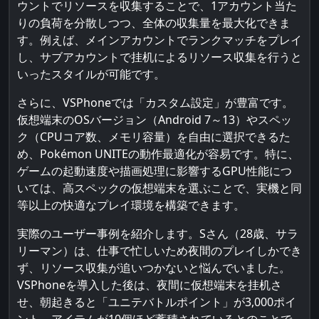
ウントでリソースを収集することで、1アカウント当た
りの負荷を分散しつつ、全体の収集量を最大化できま
す。例えば、メインアカウントでランクマッチをプレイ
し、サブアカウントで挂机によるリソース収集を行うと
いったスタイルが可能です。
さらに、VSPhoneでは「カスタム設定」が豊富です。
仮想端末のOSバージョン（Android 7～13）やスペッ
ク（CPUコア数、メモリ容量）を自由に選択できるた
め、Pokémon UNITEの動作最適化が容易です。特に、
ゲームの起動速度や描画処理に影響するGPU性能につ
いては、高スペックの仮想端末を選ぶことで、実機と同
等以上の快適なプレイ環境を構築できます。
実際のユーザー事例を紹介します。Sさん（28歳、サラ
リーマン）は、仕事で忙しいため夜間のプレイしかでき
ず、リソース収集が追いつかないと悩んでいました。
VSPhoneを導入した後は、夜間に仮想端末を挂机さ
せ、朝起きると「ユニテバトルポイント」が3,000ポイ