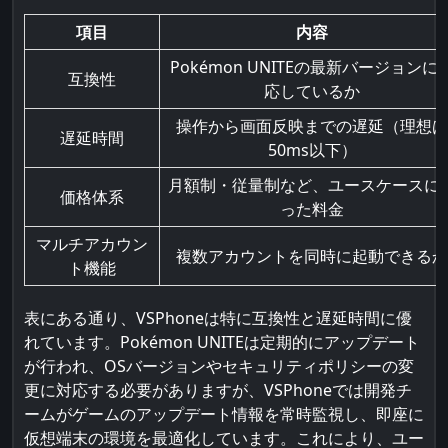
項目
内容
Pokémon UNITEの最新バージョンに
互換性
応しているか
操作から画面反映までの遅延（理想は
遅延時間
50ms以下）
月額制・従量制など、ユースケースに
価格体系
った料金
マルチアカウン
複数アカウントを同時に起動できるか
ト機能
表にある通り、VSPhoneは特に互換性と遅延時間に優
れています。Pokémon UNITEは定期的にアップデート
が行われ、OSバージョンやセキュリティポリシーの変
更に対応する必要がありますが、VSPhoneでは開発チ
ームがゲームのアップデート情報を常時監視し、即座に
仮想端末の環境を最適化しています。これにより、ユー