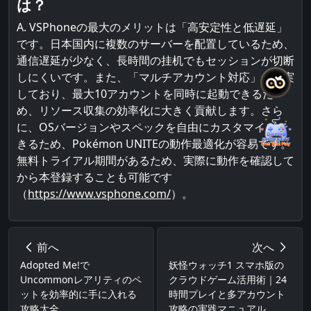
は？
A. VSPhoneの最大のメリットは「高安定性と低遅延」
です。日本国内に複数のサーバーを配置しているため、
通信遅延が少なく、長時間の挂机でもセッションが切断
しにくいです。また、「マルチアカウント対応」が充実
しており、最大10アカウントを同時に起動できるた
め、リソース収集の効率化に大きく貢献します。さら
に、OSバージョンやスペックを自由にカスタマイズで
きるため、Pokémon UNITEの動作最適化が容易です。
無料トライアル期間があるため、実際に動作を確認して
から本登録することも可能です
（
https://www.vsphone.com/
）。
前へ
次へ
Adopted Me!で
妖怪ウォッチ1 スマホ版の
Uncommonレアリティのペ
クラウドゲーム活用術｜24
ットを効率的に手に入れる
時間プレイと多アカウント
攻略大全
攻略の実践マニュアル