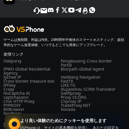
ゲームは無制限、利益はN倍。24時間年中無休のスマートホスティング、超効
率的なゲーム放置体験、いつでもどこでも簡単にアップグレード。
友情リンク
Owlporxy
Fengkouxing Cross-border
Portal
IPWO Global Residential
Blurpath-Global Agent
Agency
Iychee IP
HaiWang Navigation
Cross-border treasure box
FastTK
IPFxoy
LIKE.TG
Croxy
dujiaoshou SCRM Translator
NoCaptcha AI
Swiftproxy
captchasonic
Proxy SX.ORG
Chili HTTP Proxy
Cliproxy IP
PYPROXY
TradeProxy.NET
BitBrowser
Novada
NovProxy
より良い体験のためにクッキーを使用します
法令
VSPhone は、サイトの基本機能を提供し、あなたの設定を