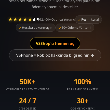
hesap her zaman sizindir. 30'dan fazla yerel para birimi
ödeme yöntemini destekler.
4.9
★★★★★
12,400+ Oyuncu Yorumu
Resmi kanal
Hesaba dokunmayın
30+ Ödeme Yöntemi
VSShop'u hemen aç
VSPhone × Roblox hakkında bilgi edinin →
50K+
100%
OYUNCULARA HIZMET VERILDI
PARA IADE GARANTISI
24 / 7
30+
7/24 DESTEK
ÖDEME YÖNTEMI