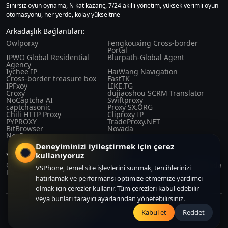
Sınırsız oyun oynama, N kat kazanç, 7/24 akıllı yönetim, yüksek verimli oyun
otomasyonu, her yerde, kolay yükseltme
Arkadaşlık Bağlantıları:
Owlporxy
Fengkouxing Cross-border
Portal
IPWO Global Residential
Blurpath-Global Agent
Agency
Iychee IP
HaiWang Navigation
Cross-border treasure box
FastTK
IPFxoy
LIKE.TG
Croxy
dujiaoshou SCRM Translator
NoCaptcha AI
Swiftproxy
captchasonic
Proxy SX.ORG
Chili HTTP Proxy
Cliproxy IP
PYPROXY
TradeProxy.NET
BitBrowser
Novada
NovProxy
Deneyiminizi iyileştirmek için çerez
kullanıyoruz
Yasalar ve düzenlemeler
Gizlilik
Satın Alma
Kullanıcı
Hakkımızda
VSPhone, temel site işlevlerini sunmak, tercihlerinizi
Politikası
Sözleşmesi
Sözleşmesi
hatırlamak ve performansı optimize etmemize yardımcı
olmak için çerezler kullanır. Tüm çerezleri kabul edebilir
veya bunları tarayıcı ayarlarından yönetebilirsiniz.
Copyright© 2024-2026 CLOUDFORGE SOLUTIONS PTE.LTD. All right
Kabul et
Reddet
reserved. All right reserved.