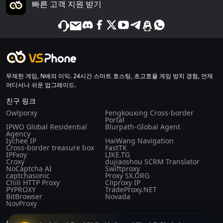
빠른 고객 지원 받기
무제한 게임, N배의 이익. 24시간 스마트 호스팅, 초고효율 게임 방치 경험, 언제
어디서나 쉬운 업그레이드.
친구 링크
Owlporxy
Fengkouxing Cross-border
Portal
IPWO Global Residential
Blurpath-Global Agent
Agency
Iychee IP
HaiWang Navigation
Cross-border treasure box
FastTK
IPFxoy
LIKE.TG
Croxy
dujiaoshou SCRM Translator
NoCaptcha AI
Swiftproxy
captchasonic
Proxy SX.ORG
Chili HTTP Proxy
Cliproxy IP
PYPROXY
TradeProxy.NET
BitBrowser
Novada
NovProxy
법률 및 규정