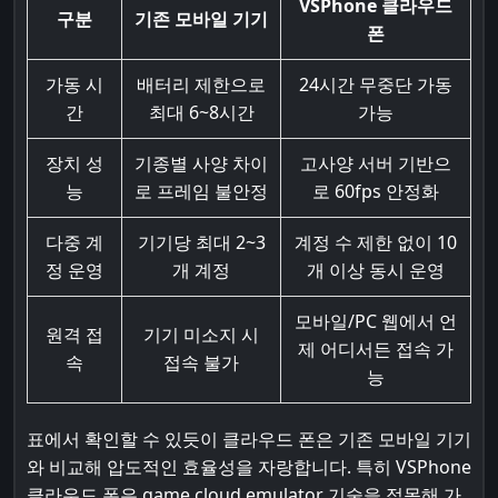
VSPhone 클라우드
구분
기존 모바일 기기
폰
가동 시
배터리 제한으로
24시간 무중단 가동
간
최대 6~8시간
가능
장치 성
기종별 사양 차이
고사양 서버 기반으
능
로 프레임 불안정
로 60fps 안정화
다중 계
기기당 최대 2~3
계정 수 제한 없이 10
정 운영
개 계정
개 이상 동시 운영
모바일/PC 웹에서 언
원격 접
기기 미소지 시
제 어디서든 접속 가
속
접속 불가
능
표에서 확인할 수 있듯이 클라우드 폰은 기존 모바일 기기
와 비교해 압도적인 효율성을 자랑합니다. 특히 VSPhone
클라우드 폰은
game cloud emulator
기술을 접목해 가