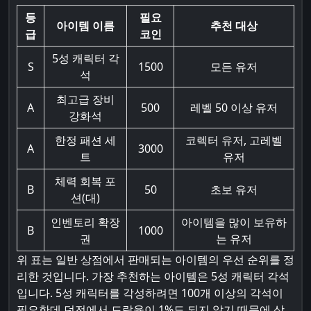
등
필요
아이템 이름
추천 대상
급
코인
5성 캐릭터 각
S
1500
모든 유저
석
최고급 장비
A
500
레벨 50 이상 유저
강화석
한정 패션 세
코렉터 유저, 고레벨
A
3000
트
유저
체력 회복 포
B
50
초보 유저
션(대)
인벤토리 확장
아이템을 많이 보유하
B
1000
권
는 유저
위 표는 일반 상점에서 판매되는 아이템의 우선 순위를 정
리한 것입니다. 가장 추천하는 아이템은 5성 캐릭터 각석
입니다. 5성 캐릭터를 각성하려면 100개 이상의 각석이
필요한데 던전에서 드랍율이 1%도 되지 않기 때문에 상