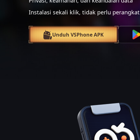
Privasi, keamanan, dan keandalan data
Instalasi sekali klik, tidak perlu perangka
Unduh VSPhone APK