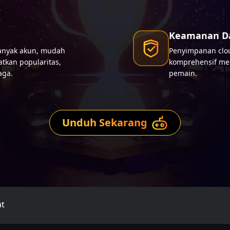
Keamanan D
 banyak akun, mudah
Penyimpanan clou
tkan popularitas,
komprehensif me
aga.
pemain.
Unduh Sekarang
at