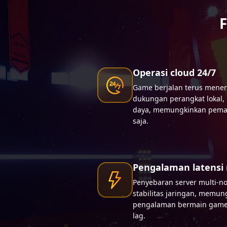
F
Operasi cloud 24/7
Game berjalan terus mener
dukungan perangkat lokal
daya, memungkinkan pema
saja.
Pengalaman latensi
Penyebaran server multi-n
stabilitas jaringan, memu
pengalaman bermain game 
lag.