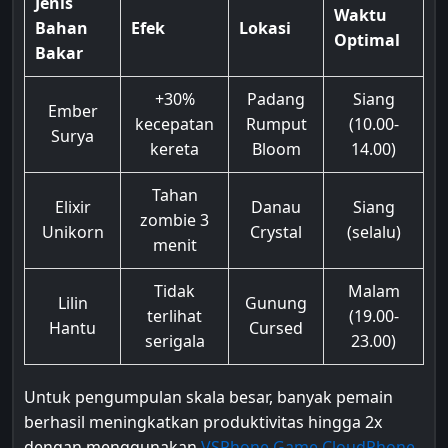
Jenis
Waktu
Bahan
Efek
Lokasi
Optimal
Bakar
+30%
Padang
Siang
Ember
kecepatan
Rumput
(10.00-
Surya
kereta
Bloom
14.00)
Tahan
Elixir
Danau
Siang
zombie 3
Unikorn
Crystal
(selalu)
menit
Tidak
Malam
Lilin
Gunung
terlihat
(19.00-
Hantu
Cursed
serigala
23.00)
Untuk pengumpulan skala besar, banyak pemain
berhasil meningkatkan produktivitas hingga 2x
dengan menggunakan
VSPhone Game CloudPhone
.