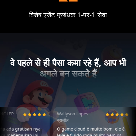
विशेष एजेंट प्रबंधक 1-पर-1 सेवा
वे पहले से ही पैसा कमा रहे हैं, आप भी
अगले बन सकते हैं
P
Wallyson Lopes
Nath
ब्राज़ील
ब्राज़
 gratisan nya
O game cloud é muito bom, ele é
apli
nemukan ini
leve e fluido roda muito bem os
bom,