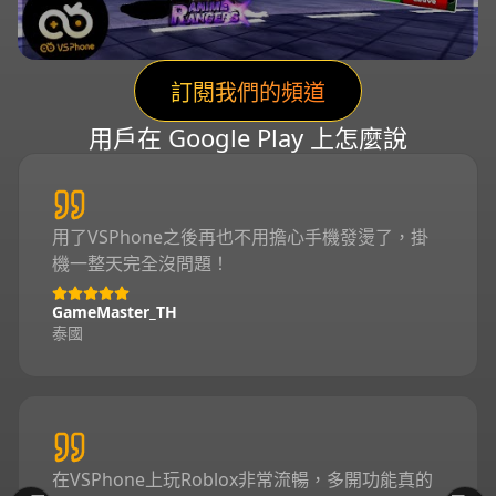
訂閱我們的頻道
用戶在 Google Play 上怎麼說
用了VSPhone之後再也不用擔心手機發燙了，掛
機一整天完全沒問題！
GameMaster_TH
泰國
在VSPhone上玩Roblox非常流暢，多開功能真的