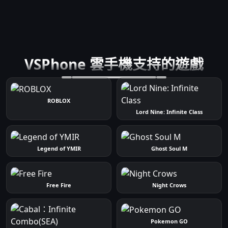
VSPhone 雲手機支持的遊戲
ROBLOX
Lord Nine: Infinite Class
Legend of YMIR
Ghost Soul M
Free Fire
Night Crows
Pokemon GO