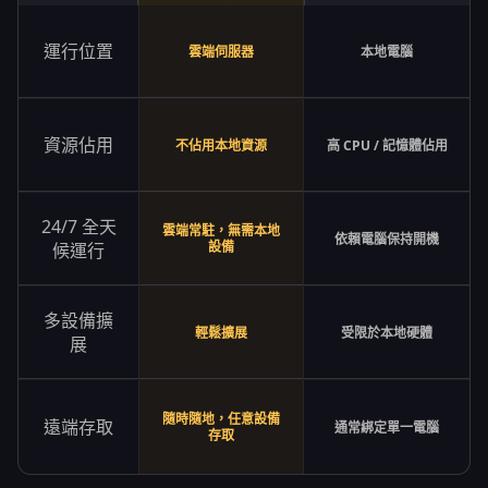
運行位置
雲端伺服器
本地電腦
資源佔用
不佔用本地資源
高 CPU / 記憶體佔用
24/7 全天
雲端常駐，無需本地
依賴電腦保持開機
設備
候運行
多設備擴
輕鬆擴展
受限於本地硬體
展
隨時隨地，任意設備
遠端存取
通常綁定單一電腦
存取