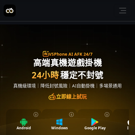
VSPhone AI AFK 24/7
高端真機遊戲掛機
24小時
穩定不封號
真機級環境
｜
降低封號風險
｜
AI自動掛機
｜
多場景通用
立即線上試玩
Android
Windows
Google Play
IOS