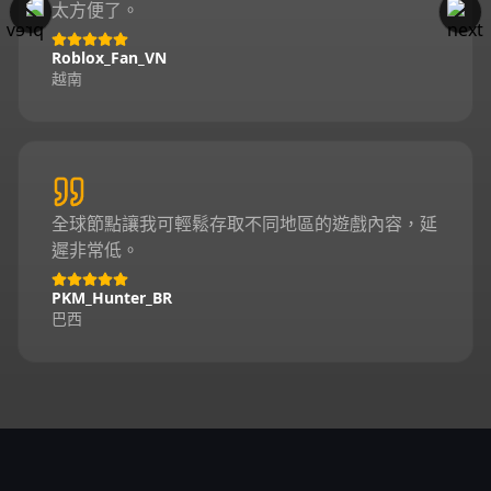
太方便了。
Roblox_Fan_VN
越南
全球節點讓我可輕鬆存取不同地區的遊戲內容，延
遲非常低。
PKM_Hunter_BR
巴西