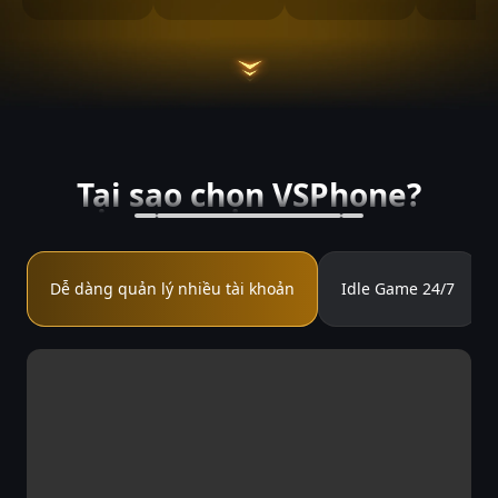
Tại sao chọn VSPhone?
Dễ dàng quản lý nhiều tài khoản
Idle Game 24/7