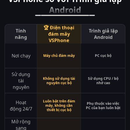
Android
🏆 Điện thoại
Tính
Trình giả lập
đám mây
năng
Android
VSPhone
Nơi chạy
Máy chủ đám mây
PC cục bộ
Sử dụng
Không sử dụng tài
Sử dụng CPU / bộ
tài
nguyên cục bộ
nhớ cao
nguyên
Luôn bật trên đám
Hoạt
Phụ thuộc vào việc
mây, không cần
PC của bạn luôn bật
động 24/7
thiết bị cục bộ
Mở rộng
sang