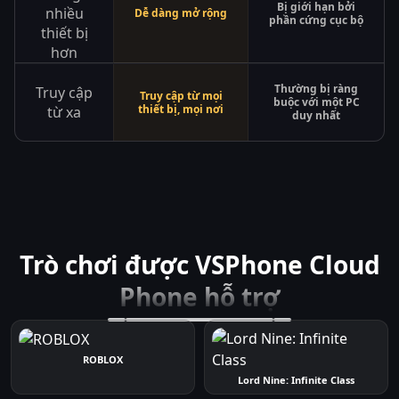
Bị giới hạn bởi
nhiều
Dễ dàng mở rộng
phần cứng cục bộ
thiết bị
hơn
Thường bị ràng
Truy cập
Truy cập từ mọi
buộc với một PC
thiết bị, mọi nơi
từ xa
duy nhất
Trò chơi được VSPhone Cloud
Phone hỗ trợ
ROBLOX
Lord Nine: Infinite Class