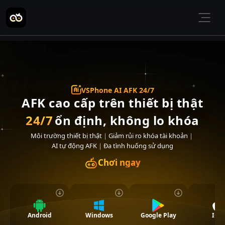
VSPhone AI AFK 24/7
AFK cao cấp trên thiết bị thật
24/7
ổn định, không lo khóa
Môi trường thiết bị thật
｜
Giảm rủi ro khóa tài khoản
｜
AI tự động AFK
｜
Đa tình huống sử dụng
Chơi ngay
Android
Windows
Google Play
IOS