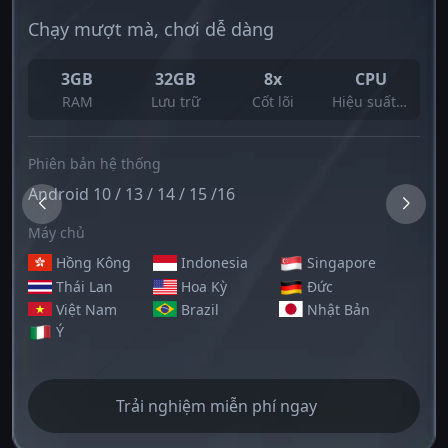
Chạy mượt mà, chơi dễ dàng
3GB
32GB
8x
CPU
RAM
Lưu trữ
Cốt lõi
Hiệu suất cao
Phiên bản hệ thống
Android 10 / 13 / 14 / 15 /16
Máy chủ
Hồng Kông
Indonesia
Singapore
Thái Lan
Hoa Kỳ
Đức
Việt Nam
Brazil
Nhật Bản
Ý
Trải nghiệm miễn phí ngay