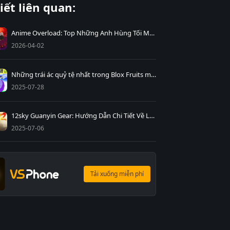
iết liên quan:
Anime Overload: Top Những Anh Hùng Tối Mà Bạn Phải Biết Để Trở Thành Cao Thủ
2026-04-02
Những trái ác quỷ tệ nhất trong Blox Fruits mà bạn nên tránh
2025-07-28
12sky Guanyin Gear: Hướng Dẫn Chi Tiết Về Luyện Tạo Trang Bị Guanyin – Cách Nhận Mạnh Nhất
2025-07-06
Tải xuống miễn phí