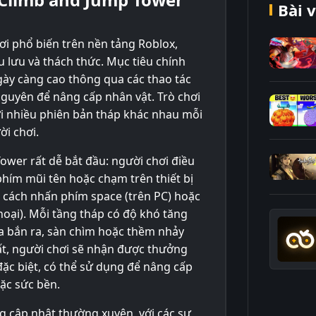
Bài v
ơi phổ biến trên nền tảng Roblox,
 lưu và thách thức. Mục tiêu chính
gày càng cao thông qua các thao tác
 nguyên để nâng cấp nhân vật. Trò chơi
ới nhiều phiên bản tháp khác nhau mỗi
i chơi.
ower rất dễ bắt đầu: người chơi điều
phím mũi tên hoặc chạm trên thiết bị
g cách nhấn phím space (trên PC) hoặc
hoại). Mỗi tầng tháp có độ khó tăng
ửa bắn ra, sàn chìm hoặc thềm nhảy
hất, người chơi sẽ nhận được thưởng
đặc biệt, có thể sử dụng để nâng cấp
ặc sức bền.
ng cập nhật thường xuyên, với các sự