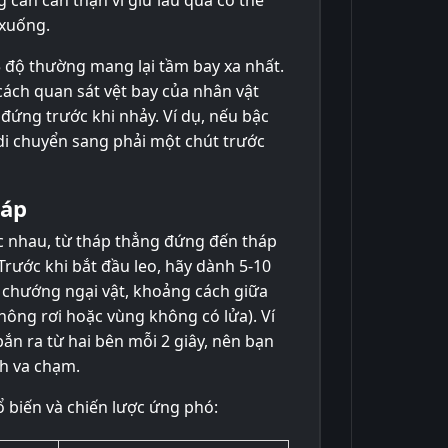
g cần cẩn thận vì giữ lâu quá có thể
 xuống.
 độ thường mang lại tầm bay xa nhất.
cách quan sát vệt bay của nhân vật
í đứng trước khi nhảy. Ví dụ, nếu bậc
 di chuyển sang phải một chút trước
háp
c nhau, từ tháp thẳng đứng đến tháp
rước khi bắt đầu leo, hãy dành 5-10
ác chướng ngại vật, khoảng cách giữa
hông rơi hoặc vùng không có lửa). Ví
ắn ra từ hai bên mỗi 2 giây, nên bạn
nh va chạm.
ổ biến và chiến lược ứng phó: