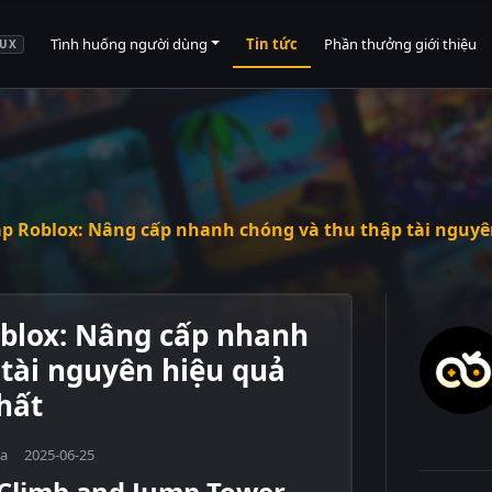
Tình huống người dùng
Tin tức
Phần thưởng giới thiệu
UX
áp Roblox: Nâng cấp nhanh chóng và thu thập tài nguyê
oblox: Nâng cấp nhanh
 tài nguyên hiệu quả
hất
ola 2025-06-25
ề Climb and Jump Tower