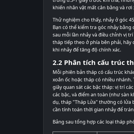
trong 0.5-1 giây trước khi thả, nhưn
khiến nhân vật mất cân bằng và rơi
Thử nghiệm cho thấy, nhảy ở góc 45
Bạn có thể kiểm tra góc nhảy bằng 
sau mỗi lần nhảy và điều chỉnh vị tr
tháp tiếp theo ở phía bên phải, hãy
khi nhảy để tăng độ chính xác.
2.2 Phân tích cấu trúc t
Mỗi phiên bản tháp có cấu trúc khá
xoắn ốc hoặc tháp có nhiều nhánh. T
giây quan sát các bậc tháp: vị trí c
các bậc, và điểm an toàn (như sàn k
dụ, tháp "Tháp Lửa" thường có lửa b
cần tính toán thời gian nhảy để trá
Bảng sau tổng hợp các loại tháp ph