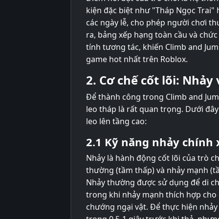
kiện đặc biệt như "Tháp Ngọc Trai"
các ngày lễ, cho phép người chơi th
ra, bảng xếp hạng toàn cầu và chức
tính tương tác, khiến Climb and J
game hot nhất trên Roblox.
2. Cơ chế cốt lõi: Nhảy
Để thành công trong Climb and Jump
leo tháp là rất quan trọng. Dưới đây
leo lên tầng cao:
2.1 Kỹ năng nhảy chính 
Nhảy là hành động cốt lõi của trò ch
thường (tầm thấp) và nhảy mạnh (tầ
Nhảy thường được sử dụng để di ch
trong khi nhảy mạnh thích hợp cho
chướng ngại vật. Để thực hiện nhảy