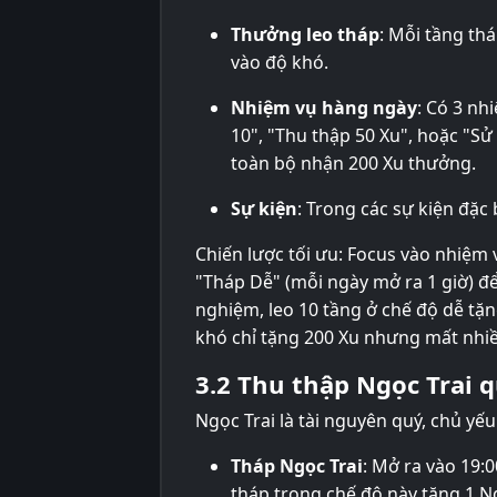
Thưởng leo tháp
: Mỗi tầng th
vào độ khó.
Nhiệm vụ hàng ngày
: Có 3 nh
10", "Thu thập 50 Xu", hoặc "S
toàn bộ nhận 200 Xu thưởng.
Sự kiện
: Trong các sự kiện đặc 
Chiến lược tối ưu: Focus vào nhiệm 
"Tháp Dễ" (mỗi ngày mở ra 1 giờ) đ
nghiệm, leo 10 tầng ở chế độ dễ tặ
khó chỉ tặng 200 Xu nhưng mất nhiề
3.2 Thu thập Ngọc Trai 
Ngọc Trai là tài nguyên quý, chủ yếu
Tháp Ngọc Trai
: Mở ra vào 19:0
tháp trong chế độ này tặng 1 Ng