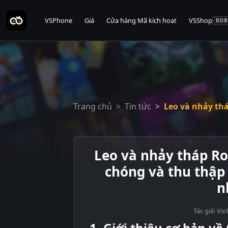
VSPhone
Giá
Cửa hàng Mã kích hoạt
VSShop
ROB
Trang chủ
Tin tức
Leo và nhảy th
Leo và nhảy tháp R
chóng và thu thập
n
Tác giả: Vi
1. Giới thiệu cơ bản v