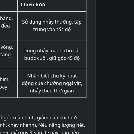
Chiến lược
thẳng,
Sử dụng nhảy thường, tập
 đều
trung vào tốc độ
 vòng,
Dùng nhảy mạnh cho các
 tăng
bước cuối, giữ góc 45 độ
Nhận biết chu kỳ hoạt
chìm,
động của chướng ngại vật,
bay
nhảy theo thời gian
ở góc màn hình, giảm dần khi thực
h, chạy nhanh). Nếu năng lượng hết,
. Để giải quyết vấn đề này, bạn nên