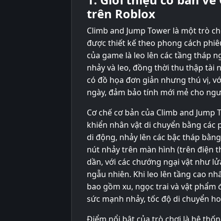
trên Roblox
Climb and Jump Tower là một trò ch
được thiết kế theo phong cách phiêu
của game là leo lên các tầng tháp n
nhảy và leo, đồng thời thu thập tài
có đồ họa đơn giản nhưng thú vị, v
ngày, đảm bảo tính mới mẻ cho ngườ
Cơ chế cơ bản của Climb and Jump T
khiển nhân vật di chuyển bằng các 
di động, nhảy lên các bậc tháp bằn
nút nhảy trên màn hình (trên điện t
dần, với các chướng ngại vật như l
ngẫu nhiên. Khi leo lên tầng cao n
bao gồm xu, ngọc trai và vật phẩm 
sức mạnh nhảy, tốc độ di chuyển ho
Điểm nổi bật của trò chơi là hệ thố