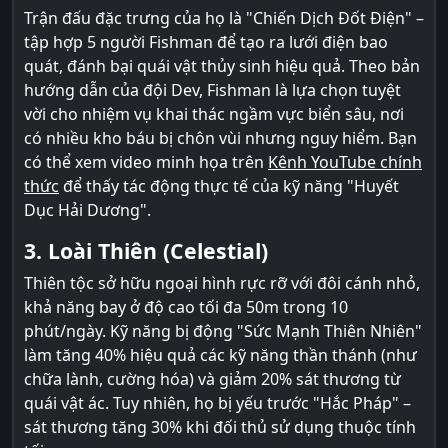
Trận đấu đặc trưng của họ là "Chiến Dịch Đốt Điện" –
tập hợp 5 người Fishman để tạo ra lưới điện bao
quát, đánh bại quái vật thủy sinh hiệu quả. Theo bản
hướng dẫn của đội Dev, Fishman là lựa chọn tuyệt
vời cho nhiệm vụ khai thác ngầm vực biển sâu, nơi
có nhiều kho báu bị chôn vùi nhưng nguy hiểm. Bạn
có thể xem video minh họa trên
Kênh YouTube chính
thức
để thấy tác động thực tế của kỹ năng "Huyết
Dục Hải Dương".
3. Loài Thiên (Celestial)
Thiên tộc sở hữu ngoại hình rực rỡ với đôi cánh nhỏ,
khả năng bay ở độ cao tối đa 50m trong 10
phút/ngày. Kỹ năng bị động "Sức Mạnh Thiên Nhiên"
làm tăng 40% hiệu quả các kỹ năng thần thánh (như
chữa lành, cường hóa) và giảm 20% sát thương từ
quái vật ác. Tuy nhiên, họ bị yếu trước "Hắc Pháp" –
sát thương tăng 30% khi đối thủ sử dụng thuộc tính