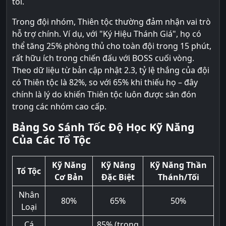
tối.
Trong đội nhóm, Thiên tộc thường đảm nhận vai trò
hỗ trợ chính. Ví dụ, với "Ký Hiệu Thánh Giá", họ có
thể tăng 25% phòng thủ cho toàn đội trong 15 phút,
rất hữu ích trong chiến đấu với BOSS cuối vòng.
Theo dữ liệu từ bản cập nhật 2.3, tỷ lệ thắng của đội
có Thiên tộc là 82%, so với 65% khi thiếu họ – đây
chính là lý do khiến Thiên tộc luôn được săn đón
trong các nhóm cao cấp.
Bảng So Sánh Tốc Độ Học Kỹ Năng
Của Các Tổ Tộc
Kỹ Năng
Kỹ Năng
Kỹ Năng Thần
Tổ Tộc
Cơ Bản
Đặc Biệt
Thánh/Tối
Nhân
80%
65%
50%
Loại
Cá
85% (trong