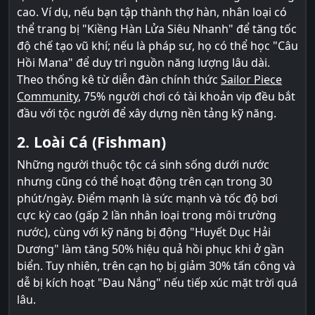
cao. Ví dụ, nếu bạn tập thành thợ hàn, nhân loại có
thể trang bị "Kiềng Hàn Lửa Siêu Nhanh" để tăng tốc
độ chế tạo vũ khí; nếu là pháp sư, họ có thể học "Câu
Hồi Mana" để duy trì nguồn năng lượng lâu dài.
Theo thống kê từ diễn đàn chính thức
Sailor Piece
Community
, 75% người chơi có tài khoản vip đều bắt
đầu với tộc người để xây dựng nền tảng kỹ năng.
2. Loài Cá (Fishman)
Những người thuộc tộc cá sinh sống dưới nước
nhưng cũng có thể hoạt động trên cạn trong 30
phút/ngày. Điểm mạnh là sức mạnh và tốc độ bơi
cực kỳ cao (gấp 2 lần nhân loại trong môi trường
nước), cùng với kỹ năng bị động "Huyết Dục Hải
Dương" làm tăng 50% hiệu quả hồi phục khi ở gần
biển. Tuy nhiên, trên cạn họ bị giảm 30% tấn công và
dễ bị kích hoạt "Đau Nắng" nếu tiếp xúc mặt trời quá
lâu.