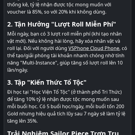
thống kê, tỷ lệ nhận được tộc mong muốn với
voucher là 85%, so với 20% khi không dùng.
2. Tận Hưởng "Lượt Roll Miễn Phí"
Mỗi ngày, bạn có 3 lượt roll miễn phí (khi tạo nhân
vật mới). Nếu không hài lòng, hãy xóa nhân vật và
roll lại. Đối với người dùng
VSPhone Cloud Phone
, có
thể tạo/giải phóng tài khoản nhanh chóng nhờ tính
năng "Multi-Instance", giúp tăng số lượt roll lên 10
lần/ngày.
3. Tập "Kiến Thức Tổ Tộc"
Đi học tại "Học Viện Tổ Tộc" (ở thành phố Tri Thức)
để tăng 10% tỷ lệ nhận được tộc mong muốn sau
mỗi buổi học. Có 5 buổi học/ngày, mỗi buổi tốn 200
Gold nhưng hiệu quả tích lũy sau 7 ngày sẽ làm tỷ lệ
tăng lên 35%.
Trải Nghiệm Sailor Piece Trơn Tru