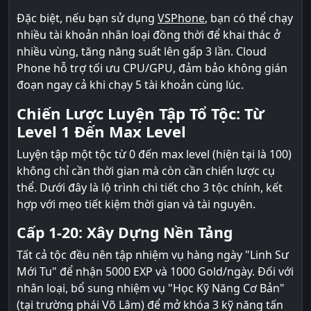
Đặc biệt, nếu bạn sử dụng
VSPhone
, bạn có thể chạy
nhiều tài khoản nhân loại đồng thời để khai thác ở
nhiều vùng, tăng năng suất lên gấp 3 lần. Cloud
Phone hỗ trợ tối ưu CPU/GPU, đảm bảo không gián
đoạn ngay cả khi chạy 5 tài khoản cùng lúc.
Chiến Lược Luyện Tập Tổ Tộc: Từ
Level 1 Đến Max Level
Luyện tập một tộc từ 0 đến max level (hiện tại là 100)
không chỉ cần thời gian mà còn cần chiến lược cụ
thể. Dưới đây là lộ trình chi tiết cho 3 tộc chính, kết
hợp với mẹo tiết kiệm thời gian và tài nguyên.
Cấp 1-20: Xây Dựng Nền Tảng
Tất cả tộc đều nên tập nhiệm vụ hàng ngày "Linh Sư
Mới Tu" để nhận 5000 EXP và 1000 Gold/ngày. Đối với
nhân loại, bổ sung nhiệm vụ "Học Kỹ Năng Cơ Bản"
(tại trường phái Võ Lâm) để mở khóa 3 kỹ năng tấn