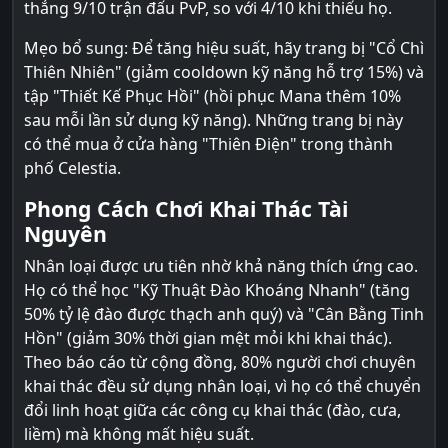
thắng 9/10 trận đấu PvP, so với 4/10 khi thiếu họ.
Mẹo bổ sung: Để tăng hiệu suất, hãy trang bị "Cổ Chì
Thiên Nhiên" (giảm cooldown kỹ năng hỗ trợ 15%) và
tập "Thiết Kế Phục Hồi" (hồi phục Mana thêm 10%
sau mỗi lần sử dụng kỹ năng). Những trang bị này
có thể mua ở cửa hàng "Thiên Điện" trong thành
phố Celestia.
Phong Cách Chơi Khai Thác Tài
Nguyên
Nhân loại được ưu tiên nhờ khả năng thích ứng cao.
Họ có thể học "Kỹ Thuật Đào Khoáng Nhanh" (tăng
50% tỷ lệ đào được thạch anh quý) và "Cân Bằng Tinh
Hồn" (giảm 30% thời gian mệt mỏi khi khai thác).
Theo báo cáo từ cộng đồng, 80% người chơi chuyên
khai thác đều sử dụng nhân loại, vì họ có thể chuyển
đổi linh hoạt giữa các công cụ khai thác (đào, cưa,
liềm) mà không mất hiệu suất.