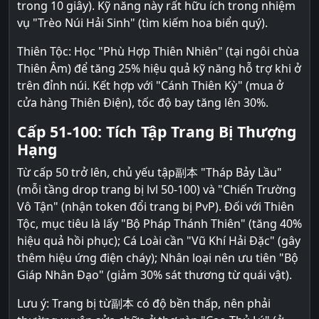
trong 10 giây). Kỹ năng này rất hữu ích trong nhiệm
vụ "Trèo Núi Hải Sinh" (tìm kiếm hoa biển quý).
Thiên Tộc: Học "Phù Hợp Thiên Nhiên" (tại ngôi chùa
Thiên Âm) để tăng 25% hiệu quả kỹ năng hỗ trợ khi ở
trên đỉnh núi. Kết hợp với "Cánh Thiên Kỳ" (mua ở
cửa hàng Thiên Điện), tốc độ bay tăng lên 30%.
Cấp 51-100: Tích Tập Trang Bị Thượng
Hạng
Từ cấp 50 trở lên, chủ yếu tập副本 "Tháp Bảy Lầu"
(mỗi tầng drop trang bị lvl 50-100) và "Chiến Trường
Vô Tận" (nhận token đổi trang bị PvP). Đối với Thiên
Tộc, mục tiêu là lấy "Bộ Pháp Thánh Thiên" (tăng 40%
hiệu quả hồi phục); Cá Loài cần "Vũ Khí Hải Đặc" (gây
thêm hiệu ứng điện cháy); Nhân loại nên ưu tiên "Bộ
Giáp Nhân Đạo" (giảm 30% sát thương từ quái vật).
Lưu ý: Trang bị từ副本 có độ bền thấp, nên phải