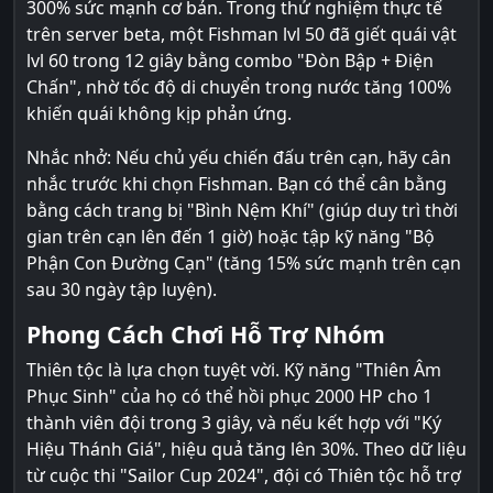
300% sức mạnh cơ bản. Trong thử nghiệm thực tế
trên server beta, một Fishman lvl 50 đã giết quái vật
lvl 60 trong 12 giây bằng combo "Đòn Bập + Điện
Chấn", nhờ tốc độ di chuyển trong nước tăng 100%
khiến quái không kịp phản ứng.
Nhắc nhở: Nếu chủ yếu chiến đấu trên cạn, hãy cân
nhắc trước khi chọn Fishman. Bạn có thể cân bằng
bằng cách trang bị "Bình Nệm Khí" (giúp duy trì thời
gian trên cạn lên đến 1 giờ) hoặc tập kỹ năng "Bộ
Phận Con Đường Cạn" (tăng 15% sức mạnh trên cạn
sau 30 ngày tập luyện).
Phong Cách Chơi Hỗ Trợ Nhóm
Thiên tộc là lựa chọn tuyệt vời. Kỹ năng "Thiên Âm
Phục Sinh" của họ có thể hồi phục 2000 HP cho 1
thành viên đội trong 3 giây, và nếu kết hợp với "Ký
Hiệu Thánh Giá", hiệu quả tăng lên 30%. Theo dữ liệu
từ cuộc thi "Sailor Cup 2024", đội có Thiên tộc hỗ trợ