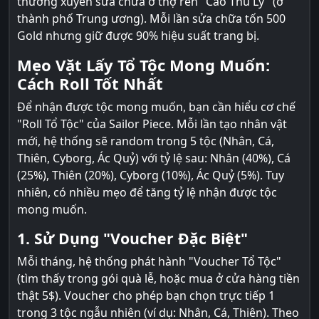
thường xuyên sửa chữa ở thợ rèn "Cao Thủ Lý" (ở
thành phố Trung ương). Mỗi lần sửa chữa tốn 500
Gold nhưng giữ được 90% hiệu suất trang bị.
Mẹo Vặt Lấy Tổ Tộc Mong Muốn:
Cách Roll Tốt Nhất
Để nhận được tộc mong muốn, bạn cần hiểu cơ chế
"Roll Tổ Tộc" của Sailor Piece. Mỗi lần tạo nhân vật
mới, hệ thống sẽ random trong 5 tộc (Nhân, Cá,
Thiên, Cyborg, Ác Quỷ) với tỷ lệ sau: Nhân (40%), Cá
(25%), Thiên (20%), Cyborg (10%), Ác Quỷ (5%). Tuy
nhiên, có nhiều mẹo để tăng tỷ lệ nhận được tộc
mong muốn.
1. Sử Dụng "Voucher Đặc Biệt"
Mỗi tháng, hệ thống phát hành "Voucher Tổ Tộc"
(tìm thấy trong gói quà lễ, hoặc mua ở cửa hàng tiền
thật 5$). Voucher cho phép bạn chọn trực tiếp 1
trong 3 tộc ngẫu nhiên (ví dụ: Nhân, Cá, Thiên). Theo