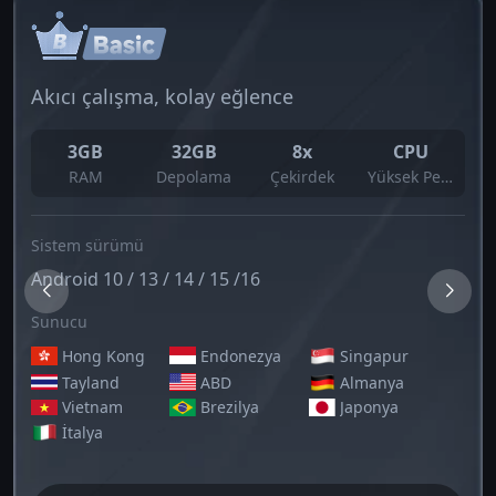
Akıcı çalışma, kolay eğlence
3GB
32GB
8x
CPU
RAM
Depolama
Çekirdek
Yüksek Performans
Sistem sürümü
Android 10 / 13 / 14 / 15 /16
Sunucu
Hong Kong
Endonezya
Singapur
Tayland
ABD
Almanya
Vietnam
Brezilya
Japonya
İtalya