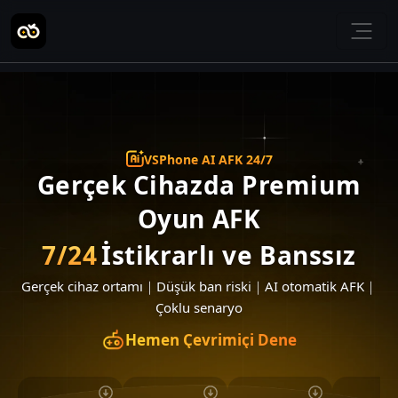
VSPhone AI AFK 24/7
Gerçek Cihazda Premium
Oyun AFK
7/24
İstikrarlı ve Banssız
Gerçek cihaz ortamı
｜
Düşük ban riski
｜
AI otomatik AFK
｜
Çoklu senaryo
Hemen Çevrimiçi Dene