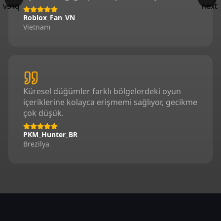
Roblox_Fan_VN
Vietnam
Küresel düğümler farklı bölgelerdeki oyun
içeriklerine kolayca erişmemi sağlıyor, gecikme
çok düşük.
PKM_Hunter_BR
Brezilya