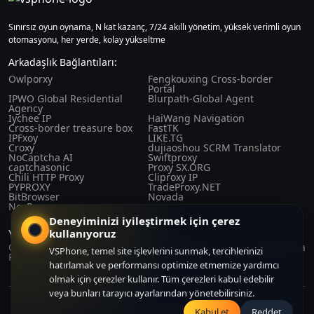
Sınırsız oyun oynama, N kat kazanç, 7/24 akıllı yönetim, yüksek verimli oyun
otomasyonu, her yerde, kolay yükseltme
Arkadaşlık Bağlantıları:
Owlporxy
Fengkouxing Cross-border
Portal
IPWO Global Residential
Blurpath-Global Agent
Agency
Iychee IP
HaiWang Navigation
Cross-border treasure box
FastTK
IPFxoy
LIKE.TG
Croxy
dujiaoshou SCRM Translator
NoCaptcha AI
Swiftproxy
captchasonic
Proxy SX.ORG
Chili HTTP Proxy
Cliproxy IP
PYPROXY
TradeProxy.NET
BitBrowser
Novada
NovProxy
Deneyiminizi iyileştirmek için çerez
kullanıyoruz
Yasalar ve düzenlemeler
Gizlilik
Satın Alma
Kullanıcı
Hakkımızda
VSPhone, temel site işlevlerini sunmak, tercihlerinizi
Politikası
Sözleşmesi
Sözleşmesi
hatırlamak ve performansı optimize etmemize yardımcı
olmak için çerezler kullanır. Tüm çerezleri kabul edebilir
veya bunları tarayıcı ayarlarından yönetebilirsiniz.
Copyright© 2024-2026 CLOUDFORGE SOLUTIONS PTE.LTD. All right
Kabul et
Reddet