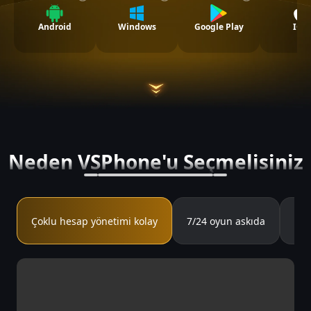
Android
Windows
Google Play
IOS
Neden VSPhone'u Seçmelisiniz
Kür
Çoklu hesap yönetimi kolay
7/24 oyun askıda
kar