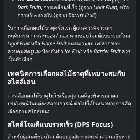
Dark Fruit
), การเคลื่อนที่เร็ว (ดูจาก
Light Fruit
), หรือ
การสร้างแรงกัน (ดูจาก
Barrier Fruit
)
ในการเลือกผลไม้ธาตุครั้งแรก ผู้เล่นควรพิจารณา
พฤติกรรมการเล่นของตัวเอง หากชอบโจมตีแบบระยะไกล
Light Fruit
หรือ
Flame Fruit
จะเหมาะสม แต่หากชอบ
ควบคุมศัตรูและป้องกันตัว
Ice Fruit
หรือ
Barrier Fruit
ควร
เป็นตัวเลือก
เทคนิคการเลือกผลไม้ธาตุที่เหมาะสมกับ
สไตล์เล่น
การเลือกผลไม้ธาตุไม่ใช่เรื่องสุ่ม แต่ต้องพิจารณาผล
ประโยชน์ในแต่ละสถานการณ์ ต่อไปนี้เป็นแนวทางการคัด
เลือกตามสไตล์เล่น:
สไตล์โจมตีแบบรวดเร็ว (DPS Focus)
สำหรับผู้เล่นที่ชอบโจมตีแบบสูงอัตราและทำความเสียหาย