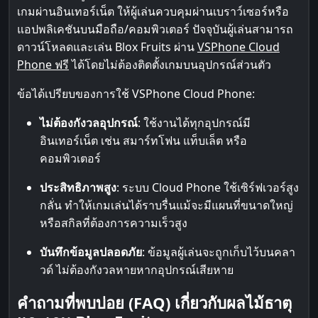
เกมผ่านอินเทอร์เน็ต ให้ผู้เล่นควบคุมผ่านเบราว์เซอร์หรือ
แอปพลิเคชันบนมือถือ/คอมพิวเตอร์ ปัจจุบันผู้เล่นสามารถ
ดาวน์โหลดและเล่น Blox Fruits ผ่าน
VSPhone Cloud
Phone ฟรี
ได้โดยไม่ต้องติดตั้งเกมบนอุปกรณ์ส่วนตัว
ข้อได้เปรียบของการใช้ VSPhone Cloud Phone:
ไม่ต้องกังวลอุปกรณ์
: ใช้งานได้ทุกอุปกรณ์มี
อินเทอร์เน็ต เช่น สมาร์ทโฟน แท็บเล็ต หรือ
คอมพิวเตอร์
ประสิทธิภาพสูง
: ระบบ Cloud Phone ใช้เซิร์ฟเวอร์สูง
กลั่น ทำให้เกมเล่นได้ราบรื่นแม้จะมีแผนที่ขนาดใหญ่
หรือสกิลที่ต้องการความเร็วสูง
บันทึกข้อมูลปลอดภัย
: ข้อมูลผู้เล่นจะถูกเก็บไว้บนคลา
วด์ ไม่ต้องกังวลหายหากอุปกรณ์เสียหาย
คำถามที่พบบ่อย (FAQ) เกี่ยวกับผลไม้ธาตุ