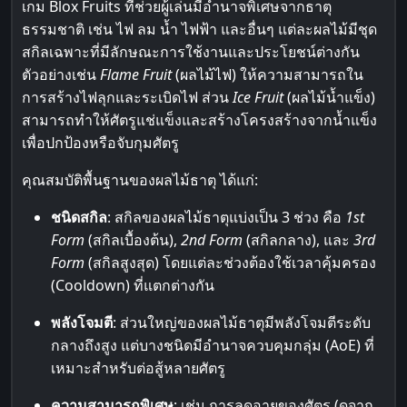
เกม Blox Fruits ที่ช่วยผู้เล่นมีอำนาจพิเศษจากธาตุ
ธรรมชาติ เช่น ไฟ ลม น้ำ ไฟฟ้า และอื่นๆ แต่ละผลไม้มีชุด
สกิลเฉพาะที่มีลักษณะการใช้งานและประโยชน์ต่างกัน
ตัวอย่างเช่น
Flame Fruit
(ผลไม้ไฟ) ให้ความสามารถใน
การสร้างไฟลุกและระเบิดไฟ ส่วน
Ice Fruit
(ผลไม้น้ำแข็ง)
สามารถทำให้ศัตรูแช่แข็งและสร้างโครงสร้างจากน้ำแข็ง
เพื่อปกป้องหรือจับกุมศัตรู
คุณสมบัติพื้นฐานของผลไม้ธาตุ ได้แก่:
ชนิดสกิล
: สกิลของผลไม้ธาตุแบ่งเป็น 3 ช่วง คือ
1st
Form
(สกิลเบื้องต้น),
2nd Form
(สกิลกลาง), และ
3rd
Form
(สกิลสูงสุด) โดยแต่ละช่วงต้องใช้เวลาคุ้มครอง
(Cooldown) ที่แตกต่างกัน
พลังโจมตี
: ส่วนใหญ่ของผลไม้ธาตุมีพลังโจมตีระดับ
กลางถึงสูง แต่บางชนิดมีอำนาจควบคุมกลุ่ม (AoE) ที่
เหมาะสำหรับต่อสู้หลายศัตรู
ความสามารถพิเศษ
: เช่น การลดอายุของศัตรู (ดูจาก