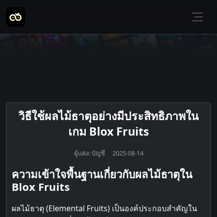
วิธีใช้ผลไม้ธาตุอย่างมีประสิทธิภาพใน
เกม Blox Fruits
ผู้แต่ง: บัญชี 2025-08-14
ความเข้าใจพื้นฐานเกี่ยวกับผลไม้ธาตุใน
Blox Fruits
ผลไม้ธาตุ (Elemental Fruits) เป็นองค์ประกอบสำคัญใน