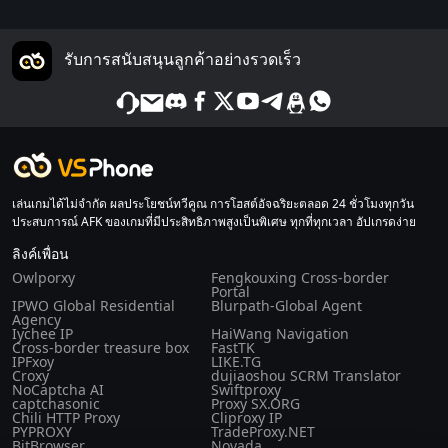
รับการสนับสนุนลูกค้าอย่างรวดเร็ว
เล่นเกมได้ไม่จำกัด ผลประโยชน์ทวีคูณ การโฮสต์อัจฉริยะตลอด 24 ชั่วโมงทุกวัน
ประสบการณ์ AFK ของเกมที่มีประสิทธิภาพสูงเป็นพิเศษ ทุกที่ทุกเวลา อัปเกรดง่าย
ลิงค์เพื่อน
Owlporxy
Fengkouxing Cross-border
Portal
IPWO Global Residential
Blurpath-Global Agent
Agency
Iychee IP
HaiWang Navigation
Cross-border treasure box
FastTK
IPFxoy
LIKE.TG
Croxy
dujiaoshou SCRM Translator
NoCaptcha AI
Swiftproxy
captchasonic
Proxy SX.ORG
Chili HTTP Proxy
Cliproxy IP
PYPROXY
TradeProxy.NET
BitBrowser
Novada