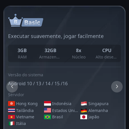
Executar suavemente, jogar facilmente
3GB
32GB
8x
CPU
RAM
Armazenamento
Núcleo
Alto desempenho
Versão do sistema
Android 10 / 13 / 14 / 15 /16
Servidor
Hong Kong
Indonésia
Singapura
Tailândia
Estados Unidos
Alemanha
Vietname
Brasil
Japão
Itália