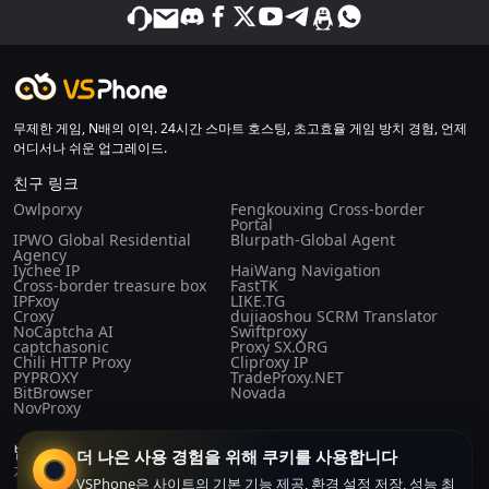
무제한 게임, N배의 이익. 24시간 스마트 호스팅, 초고효율 게임 방치 경험, 언제
어디서나 쉬운 업그레이드.
친구 링크
Owlporxy
Fengkouxing Cross-border
Portal
IPWO Global Residential
Blurpath-Global Agent
Agency
Iychee IP
HaiWang Navigation
Cross-border treasure box
FastTK
IPFxoy
LIKE.TG
Croxy
dujiaoshou SCRM Translator
NoCaptcha AI
Swiftproxy
captchasonic
Proxy SX.ORG
Chili HTTP Proxy
Cliproxy IP
PYPROXY
TradeProxy.NET
BitBrowser
Novada
NovProxy
법률 및 규정
더 나은 사용 경험을 위해 쿠키를 사용합니다
개인 정보 정책
구매 계약
이용약관
회사 소개
VSPhone은 사이트의 기본 기능 제공, 환경 설정 저장, 성능 최