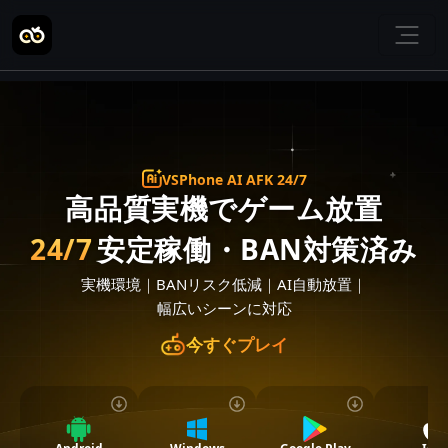
VSPhone AI AFK 24/7
高品質実機でゲーム放置
24/7
安定稼働・BAN対策済み
実機環境
｜
BANリスク低減
｜
AI自動放置
｜
幅広いシーンに対応
今すぐプレイ