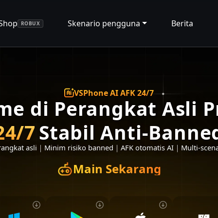
Shop
Skenario pengguna
Berita
ROBUX
VSPhone AI AFK 24/7
me di Perangkat Asli 
24/7
Stabil Anti-Banne
angkat asli
｜
Minim risiko banned
｜
AFK otomatis AI
｜
Multi-scen
Main Sekarang