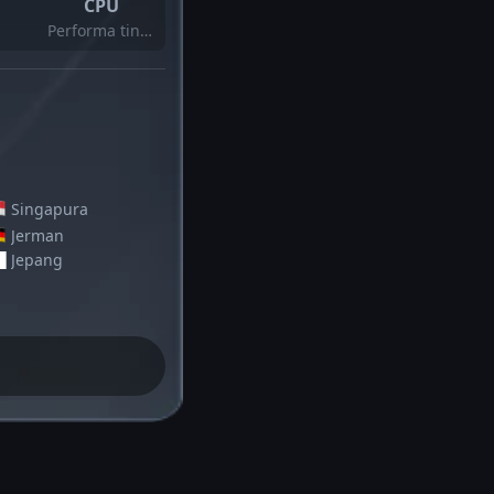
CPU
Performa tinggi
Singapura
Jerman
Jepang