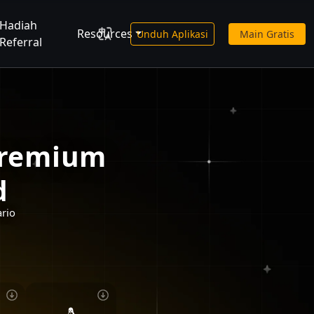
Hadiah
Resources
Unduh Aplikasi
Main Gratis
Referral
Premium
d
ario