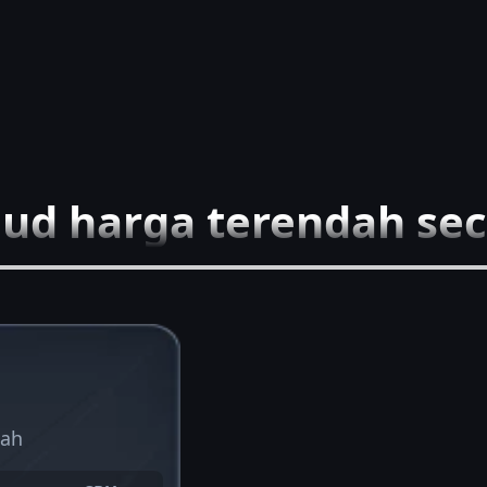
oud harga terendah sec
dah