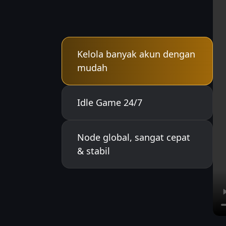
Kelola banyak akun dengan
mudah
Idle Game 24/7
Node global, sangat cepat
& stabil