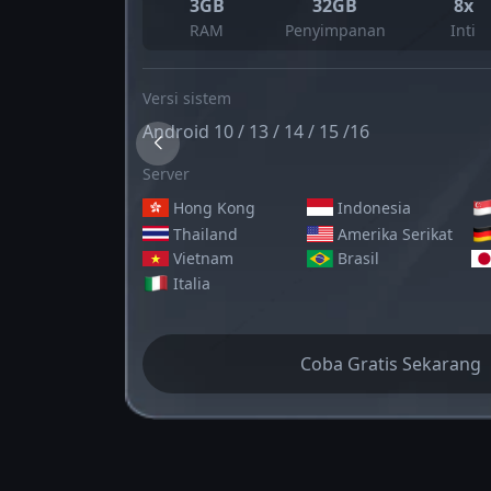
3GB
32GB
8x
RAM
Penyimpanan
Inti
Versi sistem
Android 10 / 13 / 14 / 15 /16
Server
Hong Kong
Indonesia
Thailand
Amerika Serikat
Vietnam
Brasil
Italia
Coba Gratis Sekarang