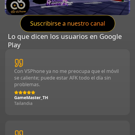
Suscribirse a nuestro canal
Lo que dicen los usuarios en Google
Play
Con VSPhone ya no me preocupa que el móvil
se caliente; puede estar AFK todo el día sin
problemas.
GameMaster_TH
Tailandia