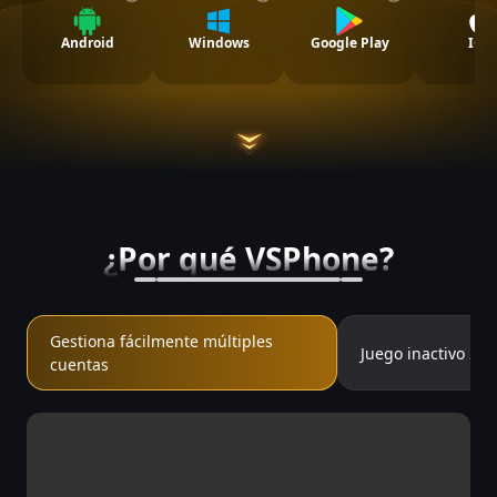
Android
Windows
Google Play
IOS
¿Por qué VSPhone?
Gestiona fácilmente múltiples
Juego inactivo 24/
cuentas