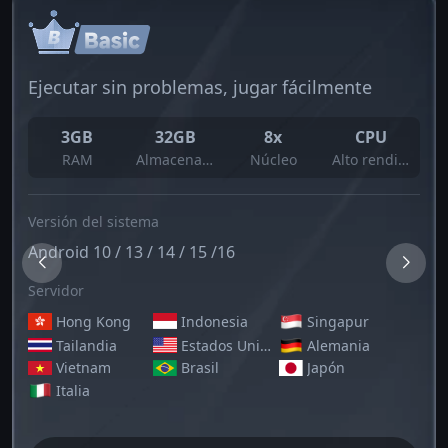
Ejecutar sin problemas, jugar fácilmente
3GB
32GB
8x
CPU
RAM
Almacenamiento
Núcleo
Alto rendimiento
Versión del sistema
Android 10 / 13 / 14 / 15 /16
Servidor
Hong Kong
Indonesia
Singapur
Tailandia
Estados Unidos
Alemania
Vietnam
Brasil
Japón
Italia