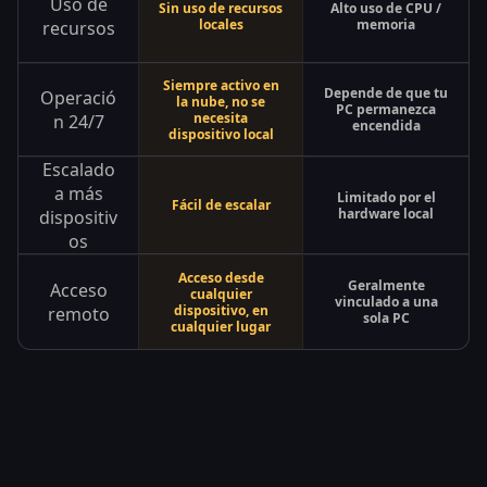
Uso de
Sin uso de recursos
Alto uso de CPU /
locales
memoria
recursos
Siempre activo en
Depende de que tu
Operació
la nube, no se
PC permanezca
necesita
n 24/7
encendida
dispositivo local
Escalado
a más
Limitado por el
Fácil de escalar
hardware local
dispositiv
os
Acceso desde
Geralmente
Acceso
cualquier
vinculado a una
dispositivo, en
remoto
sola PC
cualquier lugar