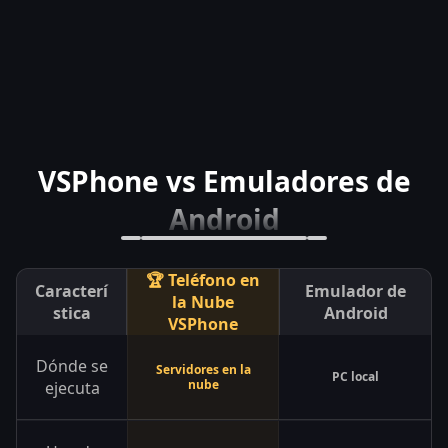
VSPhone vs Emuladores de
Android
🏆 Teléfono en
Caracterí
Emulador de
la Nube
stica
Android
VSPhone
Dónde se
Servidores en la
PC local
nube
ejecuta