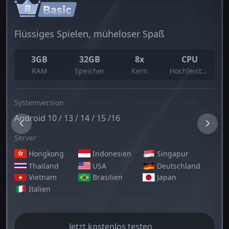
Flüssiges Spielen, müheloser Spaß
3GB
32GB
8x
CPU
RAM
Speicher
Kern
Hochleistung
Systemversion
Android 10 / 13 / 14 / 15 /16
Server
Hongkong
Indonesien
Singapur
Thailand
USA
Deutschland
Vietnam
Brasilien
Japan
Italien
Jetzt kostenlos testen