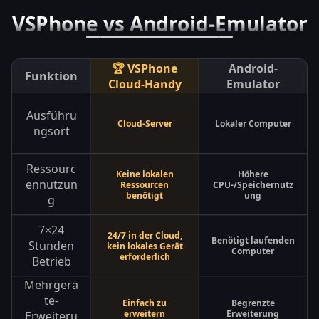
VSPhone vs Android-Emulator
🏆 VSPhone
Android-
Funktion
Cloud-Handy
Emulator
Ausführu
Cloud-Server
Lokaler Computer
ngsort
Ressourc
Keine lokalen
Höhere
ennutzun
Ressourcen
CPU-/Speichernutz
benötigt
ung
g
7×24
24/7 in der Cloud,
Benötigt laufenden
Stunden
kein lokales Gerät
Computer
erforderlich
Betrieb
Mehrgerä
te-
Einfach zu
Begrenzte
erweitern
Erweiterung
Erweiteru