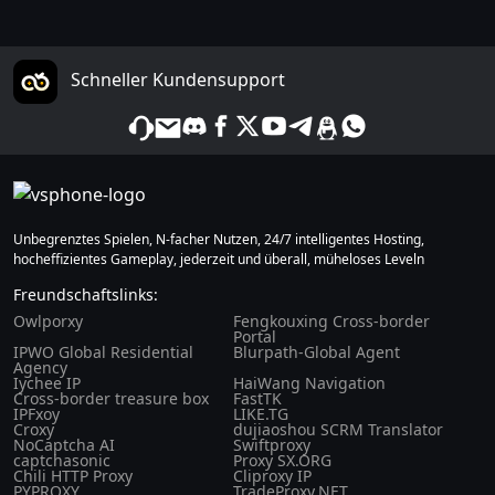
Schneller Kundensupport
Unbegrenztes Spielen, N-facher Nutzen, 24/7 intelligentes Hosting,
hocheffizientes Gameplay, jederzeit und überall, müheloses Leveln
Freundschaftslinks:
Owlporxy
Fengkouxing Cross-border
Portal
IPWO Global Residential
Blurpath-Global Agent
Agency
Iychee IP
HaiWang Navigation
Cross-border treasure box
FastTK
IPFxoy
LIKE.TG
Croxy
dujiaoshou SCRM Translator
NoCaptcha AI
Swiftproxy
captchasonic
Proxy SX.ORG
Chili HTTP Proxy
Cliproxy IP
PYPROXY
TradeProxy.NET